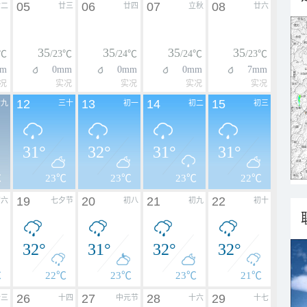
05
06
07
08
廿二
廿三
廿四
立秋
廿六
35
35
35
35
3℃
/23℃
/24℃
/24℃
/23℃
m
0mm
0mm
0mm
7mm
况
实况
实况
实况
实况
12
13
14
15
廿九
三十
初一
初二
初三
31°
32°
31°
31°
℃
23℃
23℃
23℃
22℃
19
20
21
22
初六
七夕节
初八
初九
初十
32°
31°
32°
32°
℃
22℃
23℃
23℃
21℃
26
27
28
29
十三
十四
中元节
十六
十七