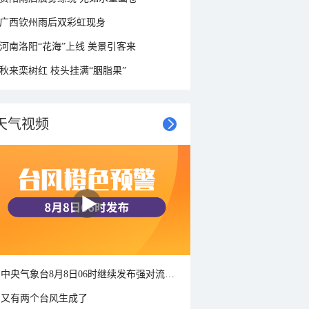
广西钦州雨后双彩虹现身
河南洛阳“花海”上线 美景引客来
秋来栾树红 枝头挂满“胭脂果”
天气视频
中央气象台8月8日06时继续发布强对流天气蓝色预警
又有两个台风生成了