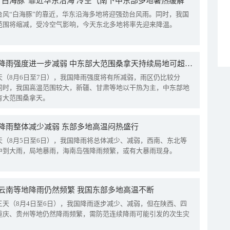
“白海豚”靠近华东沿海 冷空气南下中东部多地暑热缓解
台风“白海豚”的靠近，华东沿海多地将迎强劲台风雨。同时，我国
范围将缩减，受冷空气影响，今天东北多地将率先迎来降温。
我国降雨强度进一步减弱 中东部大范围桑拿天持续局地可超38℃
天（8月6日至7日），我国降雨强度将有所减弱，雨区仍比较分
同时，我国高温范围较大，新疆、甘肃等地以干热为主，中东部地
有大范围桑拿天。
降雨整体减少减弱 东部多地高温闷热盛行
天（8月5日至6日），我国降雨将总体减少、减弱，西南、东北等
中到大雨，局地暴雨，海南岛强降雨频繁，或有大暴雨现身。
云南等地降雨仍然频繁 我国东部多地高温不断
三天（8月4日至6日），我国降雨逐步减少、减弱，但在陕西、四
重庆、贵州等地仍然降雨频繁，需防范连续降雨可能引发的次生灾