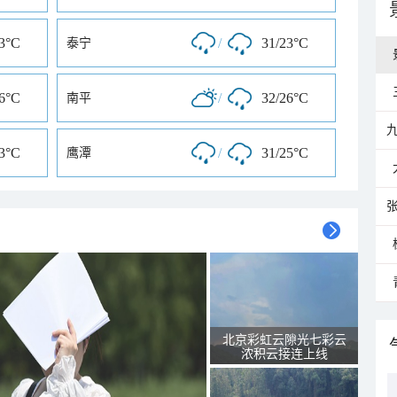
23°C
/
31/23°C
泰宁
26°C
/
32/26°C
南平
23°C
/
31/25°C
鹰潭
北京彩虹云隙光七彩云
浓积云接连上线