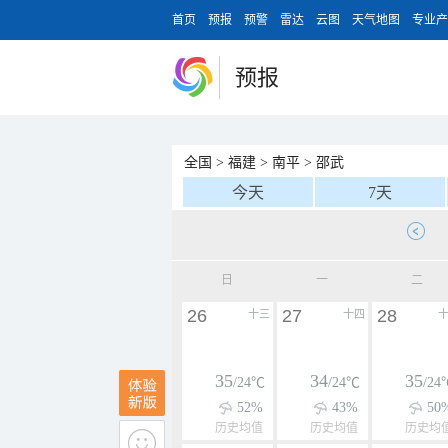
首页
预报
预警
雷达
云图
天气地图
专业产
预报
全国
>
福建
>
南平
>
邵武
今天
7天
日
一
二
26
27
28
十三
十四
35
34
35
/24℃
/24℃
/24
52%
43%
50
历史均值
历史均值
历史均