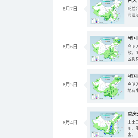
台风
8月7日
随着
高温
8月6日
今明
散。
区将
我国
8月5日
今明
地有
重庆
8月4日
未来
川、
害。