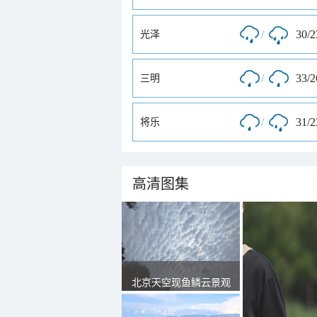
/
30/
光泽
/
33/
三明
/
31/
将乐
高清图集
北京天空现鱼鳞云景观