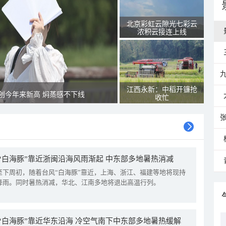
北京彩虹云隙光七彩云
浓积云接连上线
江西永新：中稻开镰抢
创今年来新高 焖蒸感不下线
收忙
“白海豚”靠近浙闽沿海风雨渐起 中东部多地暑热消减
至下周初，随着台风“白海豚”靠近，上海、浙江、福建等地将现持
降雨。同时暑热消减，华北、江南多地将退出高温行列。
“白海豚”靠近华东沿海 冷空气南下中东部多地暑热缓解