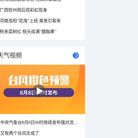
广西钦州雨后双彩虹现身
河南洛阳“花海”上线 美景引客来
秋来栾树红 枝头挂满“胭脂果”
天气视频
中央气象台8月8日06时继续发布强对流天气蓝色预警
又有两个台风生成了