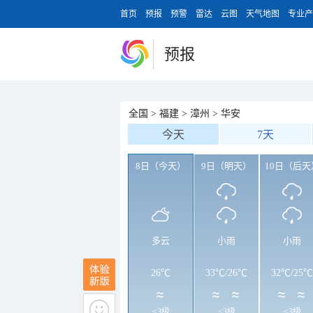
首页
预报
预警
雷达
云图
天气地图
专业产
预报
全国
>
福建
>
漳州
>
华安
今天
7天
8日（今天）
9日（明天）
10日（后天
多云
小雨
小雨
26℃
33℃
/
26℃
32℃
/
25℃
<3级
<3级
<3级