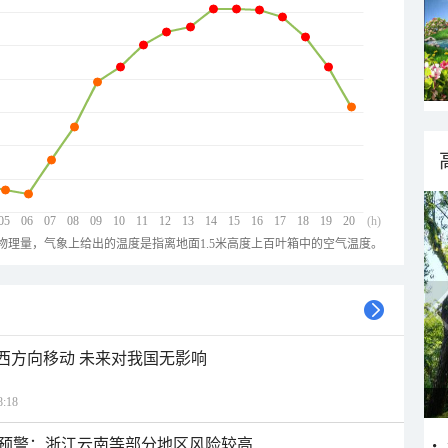
05
06
07
08
09
10
11
12
13
14
15
16
17
18
19
20
(h)
物理量，气象上给出的温度是指离地面1.5米高度上百叶箱中的空气温度。
偏西方向移动 未来对我国无影响
:18
预警：浙江云南等部分地区风险较高