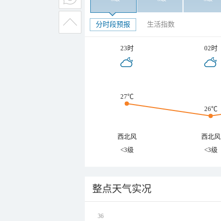
分时段预报
生活指数
23时
02时
27℃
26℃
西北风
西北风
<3级
<3级
整点天气实况
36