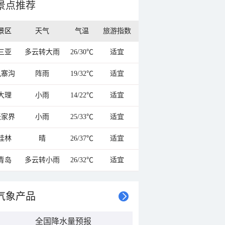
景点推荐
景区
天气
气温
旅游指数
三亚
多云转大雨
26/30℃
适宜
九寨沟
阵雨
19/32℃
适宜
大理
小雨
14/22℃
适宜
张家界
小雨
25/33℃
适宜
桂林
晴
26/37℃
适宜
青岛
多云转小雨
26/32℃
适宜
气象产品
全国降水量预报