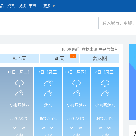
品
资讯
视频
节气
更多
18:00更新
|
数据来源 中央气象台
8-15天
40天
雷达图
）
11日（周二）
12日（周三）
13日（周四）
14日（周五）
小雨转多云
多云
小雨转多云
小雨转多云
35℃
/
25℃
36℃
/
25℃
35℃
/
24℃
34℃
/
24℃
<3级
<3级
<3级
<3级