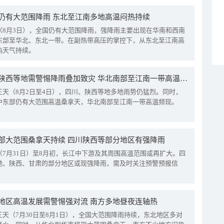
仍有大范围降雨 东北至江南多地高温闷热持续
（8月3日），全国仍有大范围降雨，强降雨主要出现在华南和西南
东部至华北、东北一带。在副热带高压的掌控下，从东北至江南高
热天气持续。
四川陕西等地需警惕降雨叠加致灾 华北南部至江南一带高温频现
三天（8月2日至4日），四川、陕西等地多地雨势仍猛烈。同时，
中东部仍有大范围高温桑拿天，华北南部至江南一带高温频现。
部大范围桑拿天持续 四川陕西等部分地区有强降雨
（7月31日）至8月初，长江中下游及其周围高温范围或再扩大。四
地、陕西、甘肃的部分地区或现强降雨，需及时关注预警预报信
地区高温发展需警惕强对流 南方多地昼夜连轴热
三天（7月30日至8月1日），全国大范围降雨持续，东北地区多对