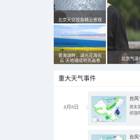
北京天空现鱼鳞云景观
青海湖畔：湖光花海长
北京气温
云 天地铺成明亮画卷
重大天气事件
台风
8月8日
周末
续强
台风