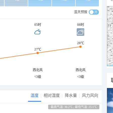
蓝天预报
05时
08时
28℃
27℃
西北风
西北风
<3级
<3级
温度
相对湿度
降水量
风力风向
最高气温: 36.2℃ , 最低气温: 25.1℃