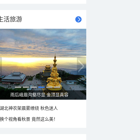
生活旅游
秋意浓 蓝天映衬下的哈尔滨伏尔加庄园
湖北神农架晨雾缭绕 秋色迷人
换个视角看秋景 竟然这么美！