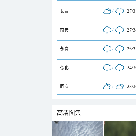
/
27/
长泰
/
27/
南安
/
26/
永春
/
24/
德化
/
28/
同安
高清图集