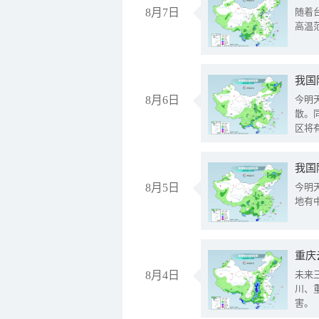
8月7日
随着
高温
8月6日
今明
散。
区将
我国
8月5日
今明
地有
重庆
8月4日
未来
川、
害。