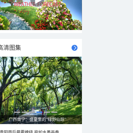
高清图集
呼伦贝尔草原 藏着最治愈的蓝天白云
贵阳雨后晨雾缭绕 宛如水墨画卷