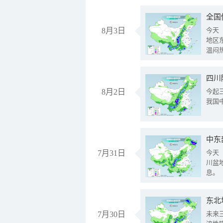
全国
8月3日
今天
地区
温闷
8月2日
今起
我国
中东
7月31日
今天
川盆
息。
东北
7月30日
未来