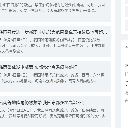
台风“白海豚”的靠近，华东沿海多地将迎强劲台风雨。同时，我国
范围将缩减，受冷空气影响，今天东北多地将率先迎来降温。
我国降雨强度进一步减弱 中东部大范围桑拿天持续局地可超38℃
天（8月6日至7日），我国降雨强度将有所减弱，雨区仍比较分
同时，我国高温范围较大，新疆、甘肃等地以干热为主，中东部地
有大范围桑拿天。
降雨整体减少减弱 东部多地高温闷热盛行
拨
天（8月5日至6日），我国降雨将总体减少、减弱，西南、东北等
中到大雨，局地暴雨，海南岛强降雨频繁，或有大暴雨现身。
云南等地降雨仍然频繁 我国东部多地高温不断
三天（8月4日至6日），我国降雨逐步减少、减弱，但在陕西、四
重庆、贵州等地仍然降雨频繁，需防范连续降雨可能引发的次生灾