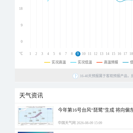
d
d
18
d
9
0
℃
1
2
3
4
5
6
7
8
9
10
11
12
13
14
15
16
17
18
实况高温
实况低温
高温预报
16-40天预报属于客观预报产品，
天气资讯
今年第16号台风“琵鹭”生成 将向
中国天气网 2026-08-09 15:09