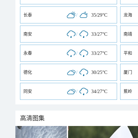
/
35/29°C
长泰
龙海
/
33/27°C
南安
南靖
/
33/27°C
永春
平和
/
30/25°C
德化
厦门
/
34/27°C
同安
蕉岭
高清图集