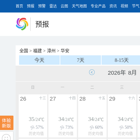
首页
预报
预警
雷达
云图
天气地图
专业产品
资讯
视频
节气
预报
全国
>
福建
>
漳州
>
华安
今天
7天
8-15天
日
一
二
三
26
27
28
29
十三
十四
十五
十六
35
34
34
34
/24℃
/24℃
/24℃
/24℃
57%
73%
60%
50%
历史均值
历史均值
历史均值
历史均值