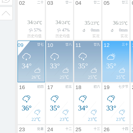
02
03
04
05
二十
廿一
廿二
廿三
34
34
35
36
/24℃
/24℃
/23℃
/25℃
57%
47%
0mm
0mm
历史均值
历史均值
实况
实况
09
10
11
12
廿七
廿八
廿九
三十
34°
33°
35°
35°
26℃
25℃
25℃
25℃
16
17
18
19
初四
初五
初六
七夕节
36°
35°
34°
33°
22℃
23℃
23℃
23℃
23
24
25
26
处暑
十二
十三
十四