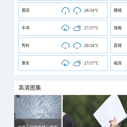
/
28/34°C
莆田
鲤城
/
27/37°C
丰泽
城厢
/
28/34°C
秀屿
荔城
/
27/37°C
惠安
福清
高清图集