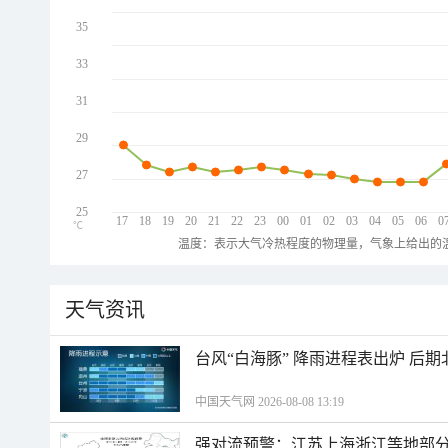
35
33
31
29
27
25
17
18
19
20
21
22
23
00
01
02
03
04
05
06
0
℃
温度：表示大气冷热程度的物理量，气象上给出的温
天气资讯
台风“白海豚” 降雨进程表出炉 后
中国天气网 2026-08-08 13:19
强对流预警：江苏上海浙江等地部分