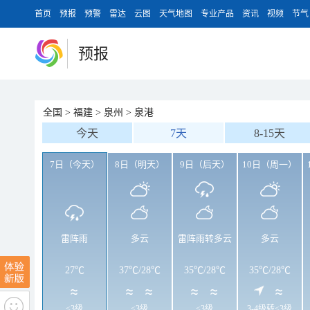
首页
预报
预警
雷达
云图
天气地图
专业产品
资讯
视频
节气
预报
全国
>
福建
>
泉州
>
泉港
今天
7天
8-15天
7日（今天）
8日（明天）
9日（后天）
10日（周一）
雷阵雨
多云
雷阵雨转多云
多云
27℃
37℃
/
28℃
35℃
/
28℃
35℃
/
28℃
<3级
<3级
<3级
3-4级转<3级