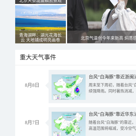
北京天空现鱼鳞云景观
青海湖畔：湖光花海长
北京气温创今年来新高 焖蒸
云 天地铺成明亮画卷
重大天气事件
台风“白海豚”靠近浙闽
8月8日
周末至下周初，随着台风“
续强降雨。同时暑热消减，
台风“白海豚”靠近华东
8月7日
随着台风“白海豚”的靠近
高温范围将缩减，受冷空气