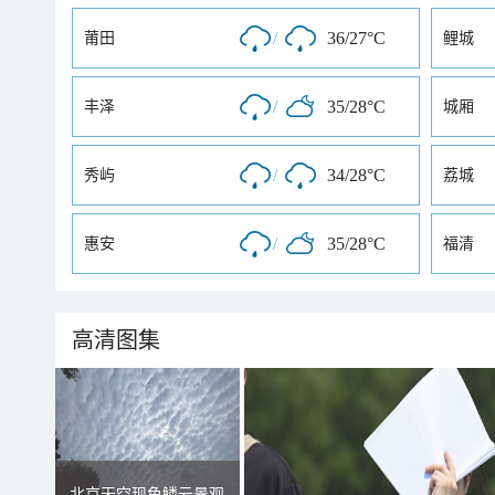
/
36/27°C
莆田
鲤城
/
35/28°C
丰泽
城厢
/
34/28°C
秀屿
荔城
/
35/28°C
惠安
福清
高清图集
北京天空现鱼鳞云景观