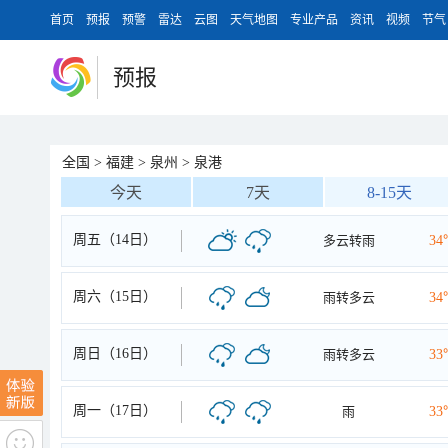
首页
预报
预警
雷达
云图
天气地图
专业产品
资讯
视频
节气
预报
全国
>
福建
>
泉州
>
泉港
今天
7天
8-15天
周五（14日）
多云转雨
34
周六（15日）
雨转多云
34
周日（16日）
雨转多云
33
周一（17日）
雨
33