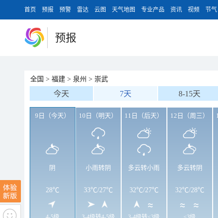
首页
预报
预警
雷达
云图
天气地图
专业产品
资讯
视频
节气
预报
全国
>
福建
>
泉州
>
崇武
今天
7天
8-15天
9日（今天）
10日（明天）
11日（后天）
12日（周三）
阴
小雨转阴
多云转小雨
多云转阴
28℃
33℃
/
27℃
32℃
/
27℃
32℃
/
28℃
4-5级
3-4级转4-5级
3-4级转<3级
<3级