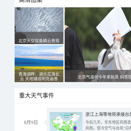
高清图集
北京天空现鱼鳞云景观
青海湖畔：湖光花海长
北京气温创今年来新高 焖蒸
云 天地铺成明亮画卷
重大天气事件
浙江上海等地将承接台风
8月9日
今后几天，华东地区风雨显
风雨。受冷空气与台风“白