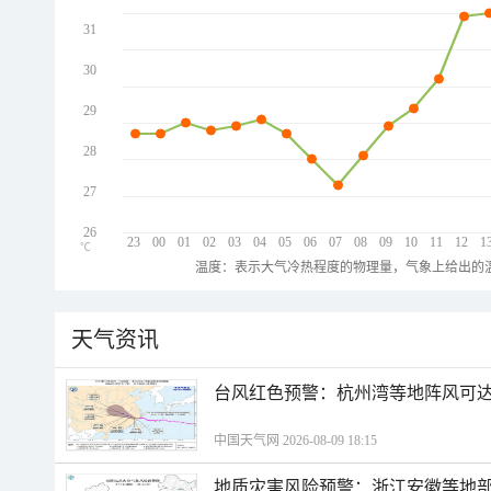
31
30
29
28
27
26
23
00
01
02
03
04
05
06
07
08
09
10
11
12
1
℃
温度：表示大气冷热程度的物理量，气象上给出的温
天气资讯
​台风红色预警：杭州湾等地阵风可达1
中国天气网 2026-08-09 18:15
地质灾害风险预警：浙江安徽等地