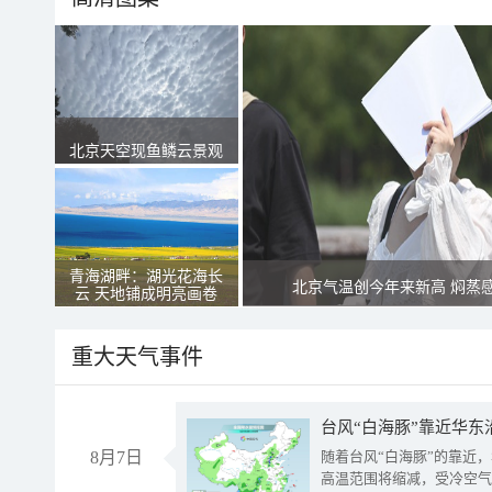
北京天空现鱼鳞云景观
青海湖畔：湖光花海长
北京气温创今年来新高 焖蒸
云 天地铺成明亮画卷
重大天气事件
台风“白海豚”靠近华东
8月7日
随着台风“白海豚”的靠近
高温范围将缩减，受冷空气