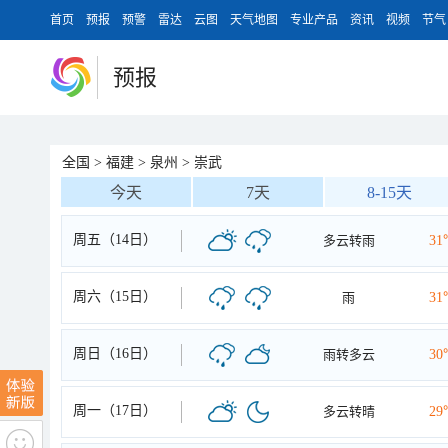
首页
预报
预警
雷达
云图
天气地图
专业产品
资讯
视频
节气
预报
全国
>
福建
>
泉州
>
崇武
今天
7天
8-15天
周五（14日）
多云转雨
31
周六（15日）
雨
31
周日（16日）
雨转多云
30
周一（17日）
多云转晴
29