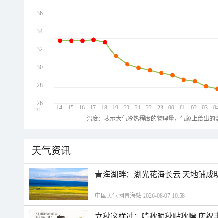
36
34
32
30
28
26
14
15
16
17
18
19
20
21
22
23
00
01
02
03
0
℃
温度：表示大气冷热程度的物理量，气象上给出的温
天气资讯
青海湖畔：湖光花海长云 天地铺成
中国天气网青海站 2026-08-07 10:58
立秋这样过：啃秋晒秋贴秋膘 庆祝