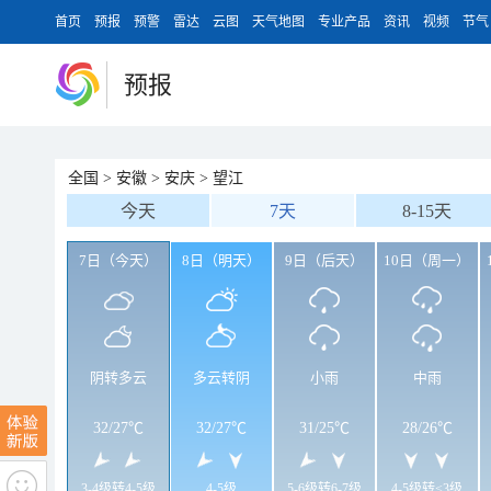
首页
预报
预警
雷达
云图
天气地图
专业产品
资讯
视频
节气
预报
全国
>
安徽
>
安庆
>
望江
今天
7天
8-15天
7日（今天）
8日（明天）
9日（后天）
10日（周一）
阴转多云
多云转阴
小雨
中雨
32
/
27℃
32
/
27℃
31
/
25℃
28
/
26℃
3-4级转4-5级
4-5级
5-6级转6-7级
4-5级转<3级