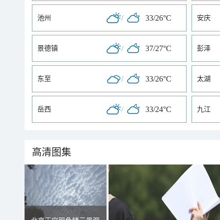
/
33/26°C
池州
安庆
/
37/27°C
景德镇
彭泽
/
33/26°C
东至
太湖
/
33/24°C
岳西
九江
高清图集