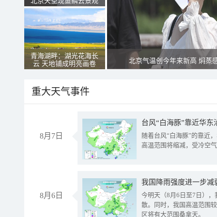
北京天空现鱼鳞云景观
青海湖畔：湖光花海长
北京气温创今年来新高 焖蒸
云 天地铺成明亮画卷
重大天气事件
台风“白海豚”靠近华东
8月7日
随着台风“白海豚”的靠近
高温范围将缩减，受冷空气
8月6日
今明天（8月6日至7日）
散。同时，我国高温范围较
区将有大范围桑拿天。