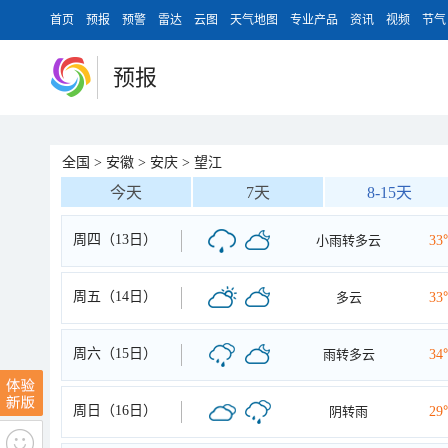
首页
预报
预警
雷达
云图
天气地图
专业产品
资讯
视频
节气
预报
全国
>
安徽
>
安庆
>
望江
今天
7天
8-15天
周四（13日）
小雨转多云
33
周五（14日）
多云
33
周六（15日）
雨转多云
34
周日（16日）
阴转雨
29