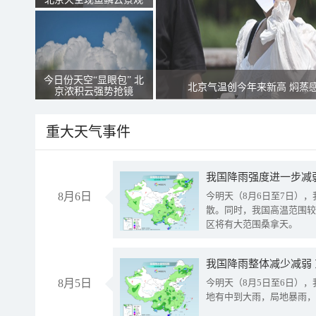
今日份天空“显眼包” 北
北京气温创今年来新高 焖蒸
京浓积云强势抢镜
重大天气事件
8月6日
今明天（8月6日至7日）
散。同时，我国高温范围较
区将有大范围桑拿天。
我国降雨整体减少减弱
8月5日
今明天（8月5日至6日）
地有中到大雨，局地暴雨，