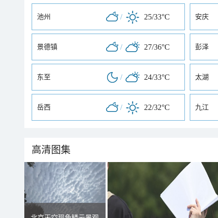
/
25/33°C
池州
安庆
/
27/36°C
景德镇
彭泽
/
24/33°C
东至
太湖
/
22/32°C
岳西
九江
高清图集
北京天空现鱼鳞云景观