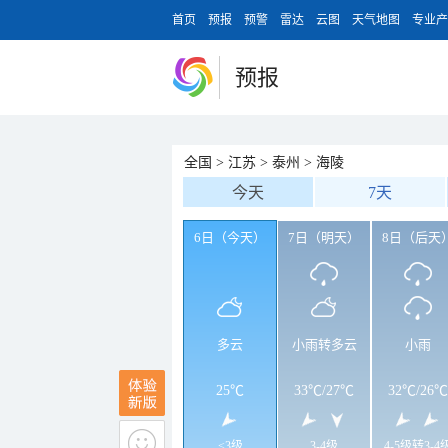
首页
预报
预警
雷达
云图
天气地图
专业产
预报
全国
>
江苏
>
泰州
>
海陵
今天
7天
6日（今天）
7日（明天）
8日（后天
多云
小雨转多云
小雨
25℃
33℃
/
27℃
32℃
/
26℃
<3级
3-4级
4-5级转3-4