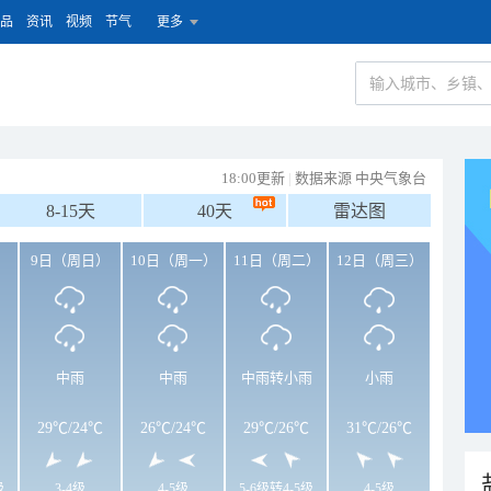
品
资讯
视频
节气
更多
18:00更新
|
数据来源 中央气象台
8-15天
40天
雷达图
）
9日（周日）
10日（周一）
11日（周二）
12日（周三）
中雨
中雨
中雨转小雨
小雨
29℃
/
24℃
26℃
/
24℃
29℃
/
26℃
31℃
/
26℃
级
3-4级
4-5级
5-6级转4-5级
4-5级