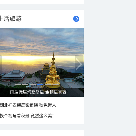
生活旅游
秋意浓 蓝天映衬下的哈尔滨伏尔加庄园
湖北神农架晨雾缭绕 秋色迷人
换个视角看秋景 竟然这么美！