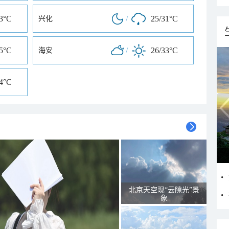
33°C
/
25/31°C
兴化
35°C
/
26/33°C
海安
34°C
北京天空现“云隙光”景
象