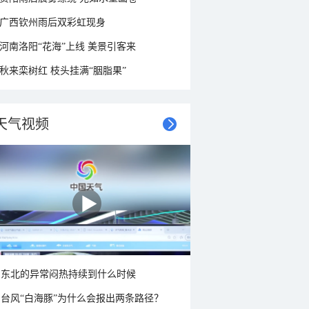
广西钦州雨后双彩虹现身
河南洛阳“花海”上线 美景引客来
秋来栾树红 枝头挂满“胭脂果”
天气视频
东北的异常闷热持续到什么时候
台风“白海豚”为什么会报出两条路径？