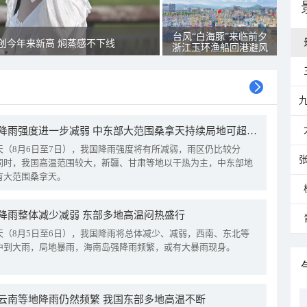
台风“白海豚”来临前夕
创今年来新高 焖蒸感不下线
浙江玉环渔船回港避风
我国降雨强度进一步减弱 中东部大范围桑拿天持续局地可超38℃
天（8月6日至7日），我国降雨强度将有所减弱，雨区仍比较分
同时，我国高温范围较大，新疆、甘肃等地以干热为主，中东部地
有大范围桑拿天。
降雨整体减少减弱 东部多地高温闷热盛行
天（8月5日至6日），我国降雨将总体减少、减弱，西南、东北等
中到大雨，局地暴雨，海南岛强降雨频繁，或有大暴雨现身。
云南等地降雨仍然频繁 我国东部多地高温不断