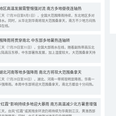
地区高温发展需警惕强对流 南方多地昼夜连轴热
三天（7月30日至8月1日），全国大范围降雨持续，东北地区多对
降水。同时，从华北到华南将现大范围桑拿天，南方不少地方闷热
候在线。
围降雨将贯穿南北 中东部多地暑热连轴转
三天（7月29日至31日），全国大部雨水在线，随着副热带高压北
大陆高压东移，中东部暑热发展，加上湿度较大，大范围桑拿天持
湖北河南等地多强降雨 南北方将现大范围桑拿天
三天（7月28日至30日），湖北、河南一带将现明显降雨，华南一
多强降雨。本周中东部将迎大范围桑拿天，南北方都会十分闷热。
“红霞”影响持续多地迎大暴雨 南方高温减少北方暑意增强
三天，台风“红霞”或其残余环流仍将持续为华南到江汉、黄淮西部