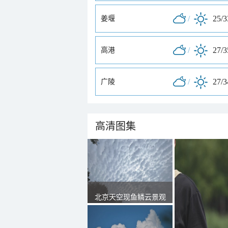
/
25/
姜堰
/
27/
高港
/
27/
广陵
高清图集
北京天空现鱼鳞云景观