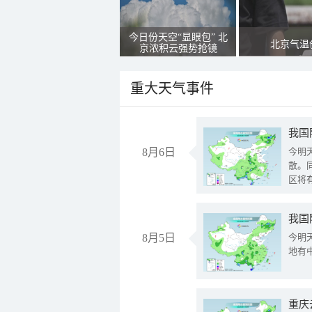
今日份天空“显眼包” 北
北京气温
京浓积云强势抢镜
重大天气事件
8月6日
今明
散。
区将
我国
8月5日
今明
地有
重庆