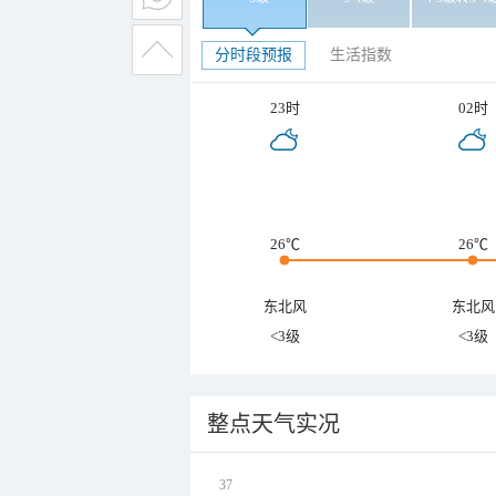
分时段预报
生活指数
23时
02时
26℃
26℃
东北风
东北风
<3级
<3级
整点天气实况
37