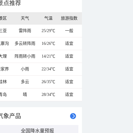
景点推荐
景区
天气
气温
旅游指数
三亚
雷阵雨
25/29℃
一般
九寨沟
多云转阵雨
16/26℃
适宜
大理
阵雨转小雨
14/21℃
适宜
张家界
小雨
22/34℃
适宜
桂林
多云
26/35℃
适宜
青岛
晴
28/34℃
适宜
气象产品
全国降水量预报