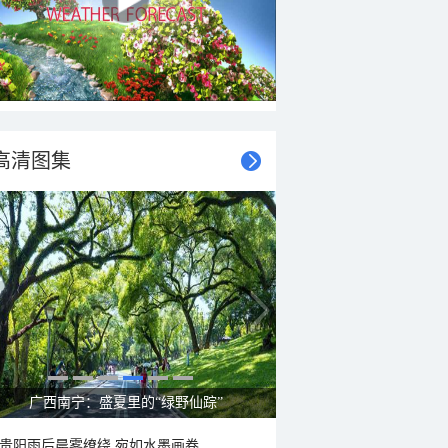
高清图集
呼伦贝尔草原 藏着最治愈的蓝天白云
贵阳雨后晨雾缭绕 宛如水墨画卷