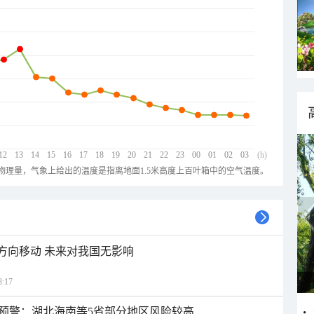
12
13
14
15
16
17
18
19
20
21
22
23
00
01
02
03
(h)
物理量，气象上给出的温度是指离地面1.5米高度上百叶箱中的空气温度。
北方向移动 未来对我国无影响
:17
预警：湖北海南等5省部分地区风险较高