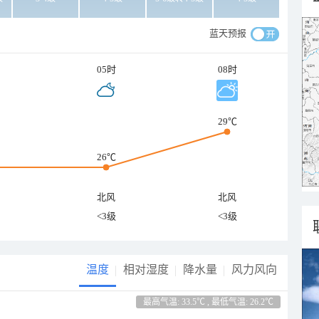
蓝天预报
05时
08时
29℃
26℃
北风
北风
<3级
<3级
温度
相对湿度
降水量
风力风向
最高气温: 33.5℃ , 最低气温: 26.2℃