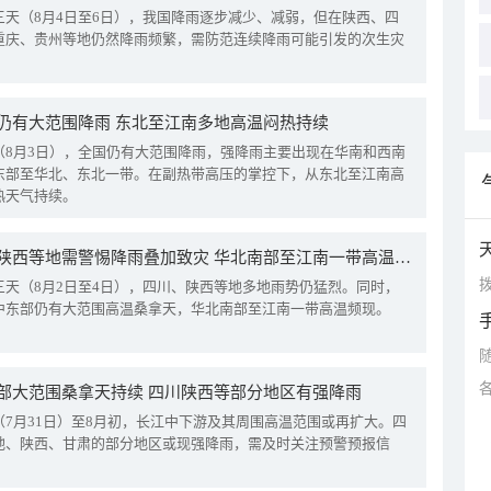
三天（8月4日至6日），我国降雨逐步减少、减弱，但在陕西、四
重庆、贵州等地仍然降雨频繁，需防范连续降雨可能引发的次生灾
仍有大范围降雨 东北至江南多地高温闷热持续
（8月3日），全国仍有大范围降雨，强降雨主要出现在华南和西南
东部至华北、东北一带。在副热带高压的掌控下，从东北至江南高
热天气持续。
四川陕西等地需警惕降雨叠加致灾 华北南部至江南一带高温频现
拨
三天（8月2日至4日），四川、陕西等地多地雨势仍猛烈。同时，
中东部仍有大范围高温桑拿天，华北南部至江南一带高温频现。
部大范围桑拿天持续 四川陕西等部分地区有强降雨
（7月31日）至8月初，长江中下游及其周围高温范围或再扩大。四
地、陕西、甘肃的部分地区或现强降雨，需及时关注预警预报信