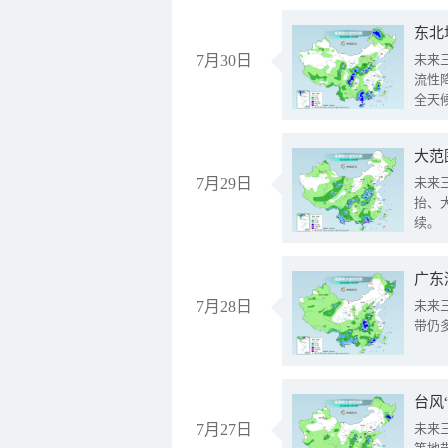
东北
7月30日
未来
流性
全天
大范
7月29日
未来
抬、
续。
广东
7月28日
未来
带仍
台风
7月27日
未来