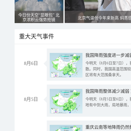
今日份天空“显眼包” 北
北京气温创今年来新高 焖蒸
京浓积云强势抢镜
重大天气事件
8月6日
今明天（8月6日至7日）
散。同时，我国高温范围较
区将有大范围桑拿天。
我国降雨整体减少减弱
8月5日
今明天（8月5日至6日）
地有中到大雨，局地暴雨，
重庆云南等地降雨仍然