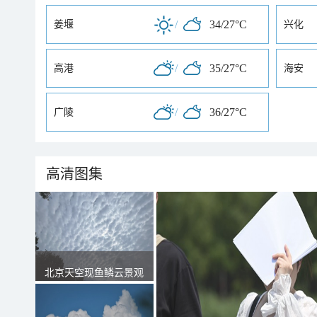
/
34/27°C
姜堰
兴化
/
35/27°C
高港
海安
/
36/27°C
广陵
高清图集
北京天空现鱼鳞云景观