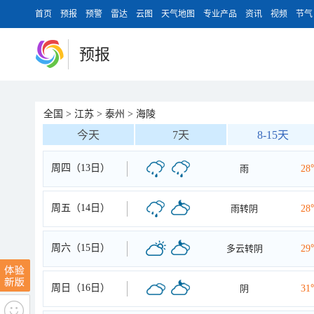
首页
预报
预警
雷达
云图
天气地图
专业产品
资讯
视频
节气
预报
全国
>
江苏
>
泰州
>
海陵
今天
7天
8-15天
周四（13日）
雨
28
周五（14日）
雨转阴
28
周六（15日）
多云转阴
29
周日（16日）
阴
31