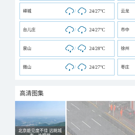
/
24/27°C
峄城
云龙
/
24/27°C
台儿庄
市中
/
24/28°C
泉山
徐州
/
24/27°C
微山
枣庄
高清图集
北京能见度不佳 远眺城