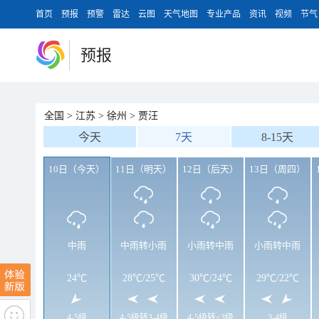
首页
预报
预警
雷达
云图
天气地图
专业产品
资讯
视频
节气
预报
全国
>
江苏
>
徐州
>
贾汪
今天
7天
8-15天
10日（今天）
11日（明天）
12日（后天）
13日（周四）
中雨
中雨转小雨
小雨转中雨
小雨转中雨
24℃
28℃
/
25℃
30℃
/
24℃
29℃
/
22℃
4-5级
4-5级转3-4级
4-5级转<3级
3-4级