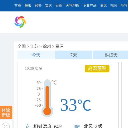
首页
预报
预警
雷达
云图
天气地图
专业产品
资讯
视频
节气
全国
>
江苏
>
徐州
>
贾汪
今天
7天
8-15天
高温预警
10:30 实况
33
℃
北风
2级
相对湿度
64%