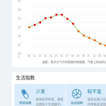
37
35
33
31
29
27
25
10
11
12
13
14
15
16
17
18
19
20
21
22
23
0
℃
温度：表示大气冷热程度的物理量，气象上给出的温
生活指数
少发
较不宜
感冒机率较低，避免
请适当减少运
感冒指数
运动指数
长期处于空调屋中。
并降低运动强