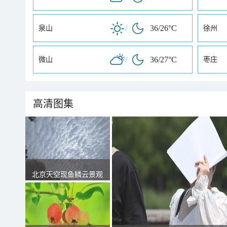
/
36/26°C
泉山
徐州
/
36/27°C
微山
枣庄
高清图集
北京天空现鱼鳞云景观