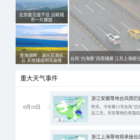
北京能见度不佳 远眺城
市一片朦胧
青海湖畔：湖光花海长
台风“白海豚”风雨铺展 江苏上海部
云 天地铺成明亮画卷
重大天气事件
浙江安徽等地台风雨仍
8月10日
昨天，今年第13号台风“
后三天，华东等地仍有强风
浙江上海等地将承接台风