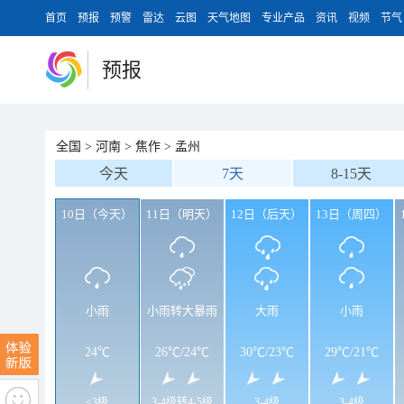
首页
预报
预警
雷达
云图
天气地图
专业产品
资讯
视频
节气
预报
全国
>
河南
>
焦作
>
孟州
今天
7天
8-15天
10日（今天）
11日（明天）
12日（后天）
13日（周四）
小雨
小雨转大暴雨
大雨
小雨
24℃
26℃
/
24℃
30℃
/
23℃
29℃
/
21℃
<3级
3-4级转4-5级
3-4级
3-4级