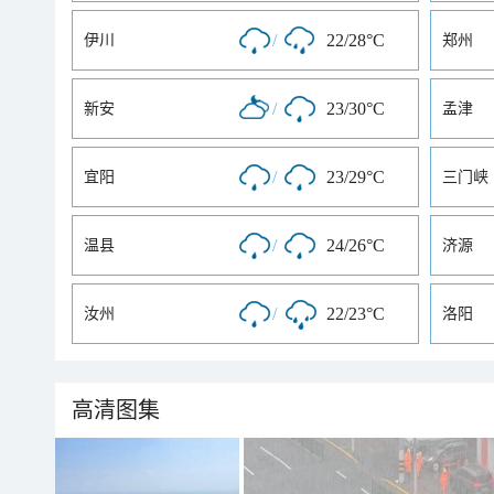
/
22/28°C
伊川
郑州
/
23/30°C
新安
孟津
/
23/29°C
宜阳
三门峡
/
24/26°C
温县
济源
/
22/23°C
汝州
洛阳
高清图集