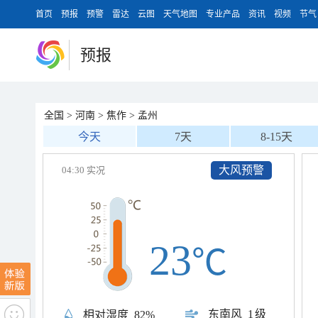
首页
预报
预警
雷达
云图
天气地图
专业产品
资讯
视频
节气
预报
全国
>
河南
>
焦作
>
孟州
今天
7天
8-15天
大风预警
04:30 实况
23
℃
东南风
1级
相对湿度
82%