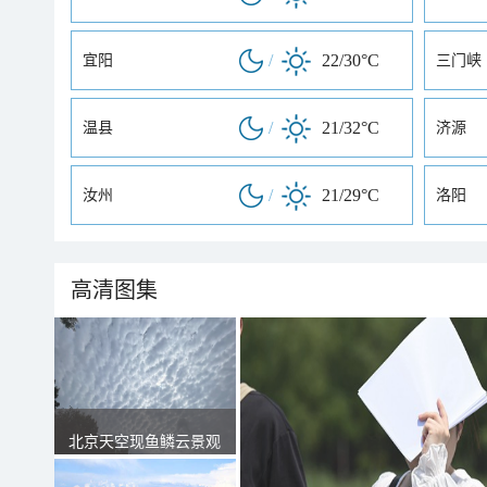
/
22/30°C
宜阳
三门峡
/
21/32°C
温县
济源
/
21/29°C
汝州
洛阳
高清图集
北京天空现鱼鳞云景观