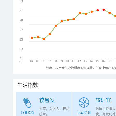
33
31
29
27
25
23
21
04
05
06
07
08
09
10
11
12
13
14
15
16
17
1
℃
温度：表示大气冷热程度的物理量，气象上给出的温
生活指数
较易发
较适宜
天凉，湿度大，较易
请适当降低运
感冒指数
运动指数
感冒。
度，并及时补