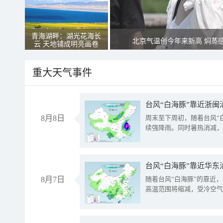
青海湖畔：湖光花海长
北京气温创今年来新高 焖蒸
云 天地铺成明亮画卷
重大天气事件
台风“白海豚”靠近浙闽
8月8日
周末至下周初，随着台风“
续强降雨。同时暑热消减，
台风“白海豚”靠近华东
8月7日
随着台风“白海豚”的靠近
高温范围将缩减，受冷空气