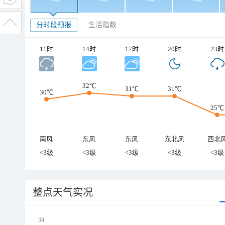
分时段预报
生活指数
11时
14时
17时
20时
23时
32℃
31℃
31℃
30℃
25℃
南风
东风
东风
东北风
西北
<3级
<3级
<3级
<3级
<3级
整点天气实况
34