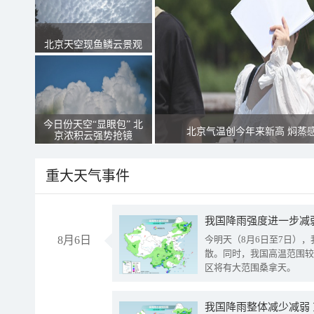
北京天空现鱼鳞云景观
今日份天空“显眼包” 北
北京气温创今年来新高 焖蒸
京浓积云强势抢镜
重大天气事件
8月6日
今明天（8月6日至7日）
散。同时，我国高温范围较
区将有大范围桑拿天。
我国降雨整体减少减弱