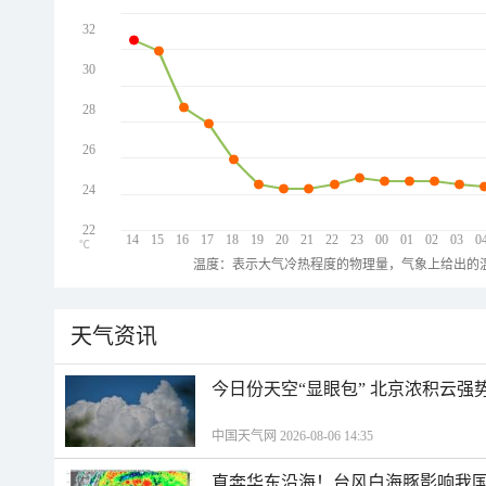
32
30
28
26
24
22
14
15
16
17
18
19
20
21
22
23
00
01
02
03
0
℃
温度：表示大气冷热程度的物理量，气象上给出的温
天气资讯
今日份天空“显眼包” 北京浓积云强
中国天气网 2026-08-06 14:35
直奔华东沿海！台风白海豚影响我国