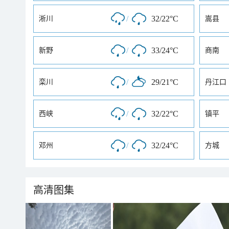
/
32/22°C
淅川
嵩县
/
33/24°C
新野
商南
/
29/21°C
栾川
丹江口
/
32/22°C
西峡
镇平
/
32/24°C
邓州
方城
高清图集