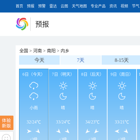
首页
预报
预警
雷达
云图
天气地图
专业产品
资讯
视频
节气
预报
全国
>
河南
>
南阳
>
内乡
今天
7天
8-15天
6日（今天）
7日（明天）
8日（后天）
9日（周日）
小雨
晴
晴
晴
32
/
24℃
33
/
24℃
34
/
23℃
33
/
21℃
<3级
<3级
<3级
<3级