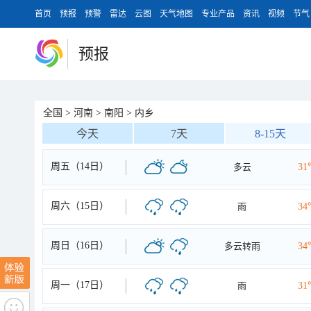
首页
预报
预警
雷达
云图
天气地图
专业产品
资讯
视频
节气
预报
全国
>
河南
>
南阳
>
内乡
今天
7天
8-15天
周五（14日）
多云
31
周六（15日）
雨
34
周日（16日）
多云转雨
34
周一（17日）
雨
31