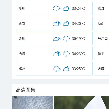
/
33/24°C
淅川
嵩县
/
34/26°C
新野
商南
/
30/19°C
栾川
丹江口
/
34/23°C
西峡
镇平
/
33/25°C
邓州
方城
高清图集