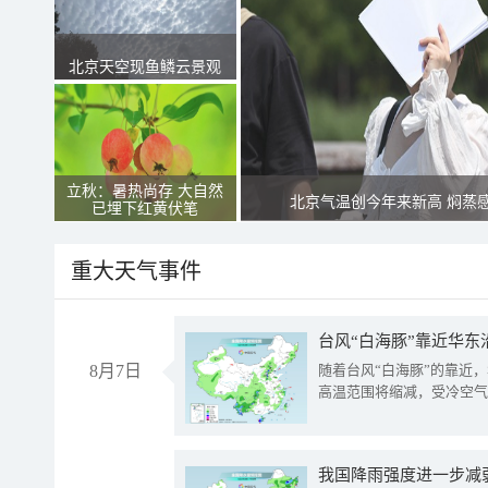
北京天空现鱼鳞云景观
立秋：暑热尚存 大自然
北京气温创今年来新高 焖蒸
已埋下红黄伏笔
重大天气事件
台风“白海豚”靠近华东
8月7日
随着台风“白海豚”的靠近
高温范围将缩减，受冷空气