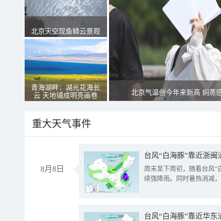
北京天空现鱼鳞云景观
青海湖畔：湖光花海长
北京气温创今年来新高 焖蒸
云 天地铺成明亮画卷
重大天气事件
台风“白海豚”靠近浙闽
8月8日
周末至下周初，随着台风“
续强降雨。同时暑热消减，
台风“白海豚”靠近华东