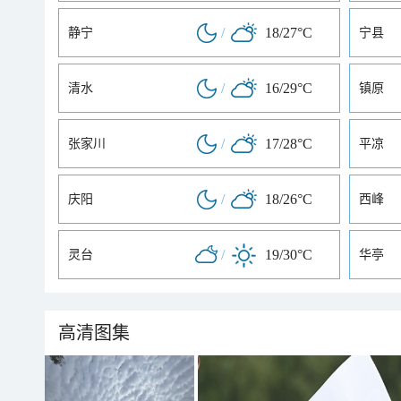
/
18/27°C
静宁
宁县
/
16/29°C
清水
镇原
/
17/28°C
张家川
平凉
/
18/26°C
庆阳
西峰
/
19/30°C
灵台
华亭
高清图集