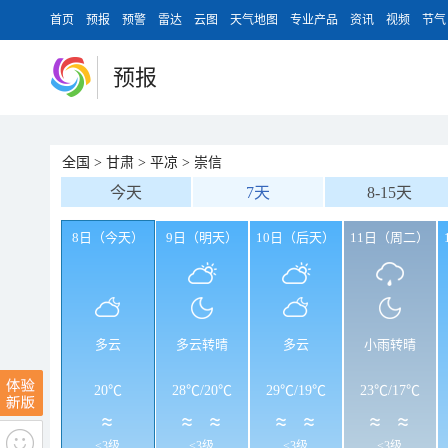
首页
预报
预警
雷达
云图
天气地图
专业产品
资讯
视频
节气
预报
全国
>
甘肃
>
平凉
>
崇信
今天
7天
8-15天
8日（今天）
9日（明天）
10日（后天）
11日（周二）
多云
多云转晴
多云
小雨转晴
20℃
28℃
/
20℃
29℃
/
19℃
23℃
/
17℃
<3级
<3级
<3级
<3级