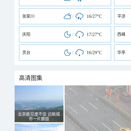
/
16/27°C
张家川
平凉
/
17/27°C
庆阳
西峰
/
16/29°C
灵台
华亭
高清图集
北京能见度不佳 远眺城
市一片朦胧