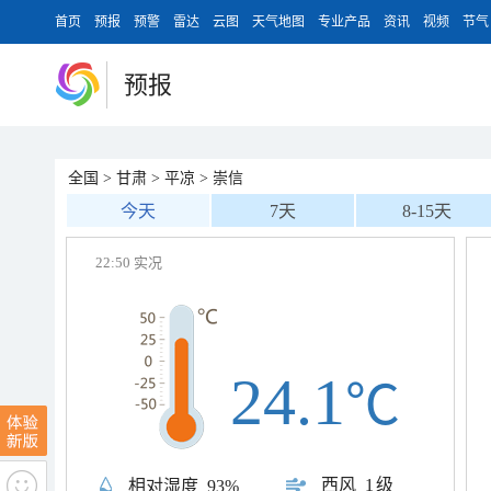
首页
预报
预警
雷达
云图
天气地图
专业产品
资讯
视频
节气
预报
全国
>
甘肃
>
平凉
>
崇信
今天
7天
8-15天
22:50 实况
24.1
℃
西风
1级
相对湿度
93%