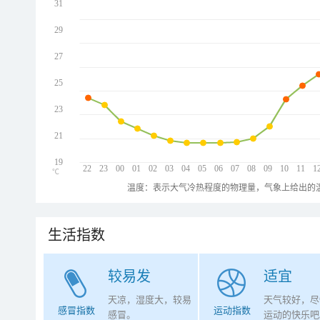
31
29
27
25
23
21
19
22
23
00
01
02
03
04
05
06
07
08
09
10
11
1
℃
温度：表示大气冷热程度的物理量，气象上给出的温
生活指数
较易发
适宜
天凉，湿度大，较易
天气较好，尽
感冒指数
运动指数
感冒。
运动的快乐吧