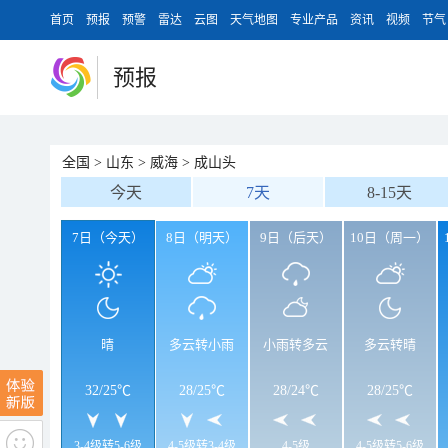
首页
预报
预警
雷达
云图
天气地图
专业产品
资讯
视频
节气
预报
全国
>
山东
>
威海
>
成山头
今天
7天
8-15天
7日（今天）
8日（明天）
9日（后天）
10日（周一）
晴
多云转小雨
小雨转多云
多云转晴
32
/
25℃
28
/
25℃
28
/
24℃
28
/
25℃
3-4级转5-6级
4-5级转3-4级
4-5级
4-5级转5-6级