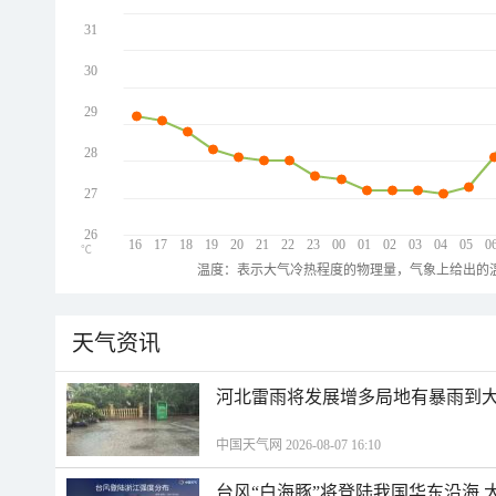
31
30
29
28
27
26
16
17
18
19
20
21
22
23
00
01
02
03
04
05
0
℃
温度：表示大气冷热程度的物理量，气象上给出的温
天气资讯
河北雷雨将发展增多局地有暴雨到大
中国天气网 2026-08-07 16:10
台风“白海豚”将登陆我国华东沿海