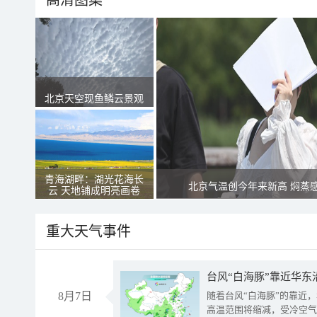
高清图集
北京天空现鱼鳞云景观
青海湖畔：湖光花海长
北京气温创今年来新高 焖蒸
云 天地铺成明亮画卷
重大天气事件
台风“白海豚”靠近华东
8月7日
随着台风“白海豚”的靠近
高温范围将缩减，受冷空气