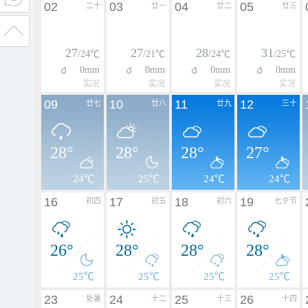
02
03
04
05
二十
廿一
廿二
廿三
27
27
28
31
/24℃
/21℃
/24℃
/25℃
0mm
0mm
0mm
0mm
实况
实况
实况
实况
09
10
11
12
廿七
廿八
廿九
三十
28°
28°
28°
27°
24℃
25℃
24℃
24℃
16
17
18
19
初四
初五
初六
七夕节
26°
28°
28°
28°
25℃
25℃
25℃
25℃
23
24
25
26
处暑
十二
十三
十四