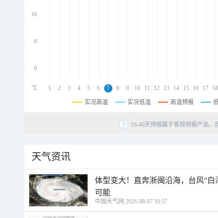
d
d
16
d
8
0
℃
1
2
3
4
5
6
7
8
9
10
11
12
13
14
15
16
17
18
实况高温
实况低温
高温预报
16-40天预报属于客观预报产品，
天气资讯
体型变大！直奔浙闽沿海，台风“白
可能
中国天气网 2026-08-07 10:57