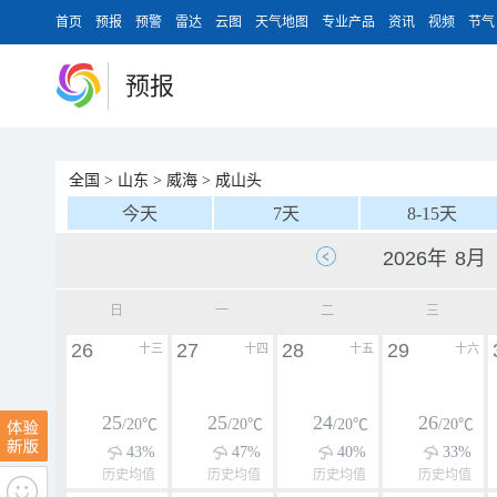
首页
预报
预警
雷达
云图
天气地图
专业产品
资讯
视频
节气
预报
全国
>
山东
>
威海
>
成山头
今天
7天
8-15天
日
一
二
三
26
27
28
29
十三
十四
十五
十六
25
25
24
26
/20℃
/20℃
/20℃
/20℃
43%
47%
40%
33%
历史均值
历史均值
历史均值
历史均值