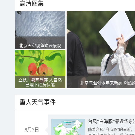
高清图集
北京天空现鱼鳞云景观
立秋：暑热尚存 大自然
北京气温创今年来新高 焖蒸
已埋下红黄伏笔
重大天气事件
台风“白海豚”靠近华东
8月7日
随着台风“白海豚”的靠近