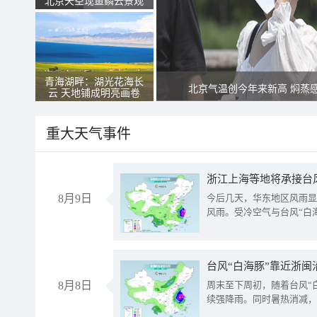
北京天空现鱼鳞云景观
青海湖畔：湖光花海长
北京气温创今年来新高 焖蒸
云 天地铺成明亮画卷
重大天气事件
浙江上海等地将承接台风
8月9日
今后几天，华东地区风雨显
风雨。受冷空气与台风“白
台风“白海豚”靠近浙闽
8月8日
周末至下周初，随着台风“
续强降雨。同时暑热消减，