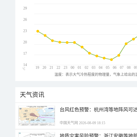
29
26
23
20
17
14
19
20
21
22
23
00
01
02
03
04
05
06
07
08
0
℃
温度：表示大气冷热程度的物理量，气象上给出的温
天气资讯
​台风红色预警：杭州湾等地阵风可达1
中国天气网 2026-08-09 18:15
地质灾害风险预警：浙江安徽等地