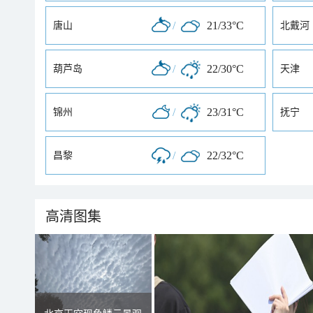
/
21/33°C
唐山
北戴河
/
22/30°C
葫芦岛
天津
/
23/31°C
锦州
抚宁
/
22/32°C
昌黎
高清图集