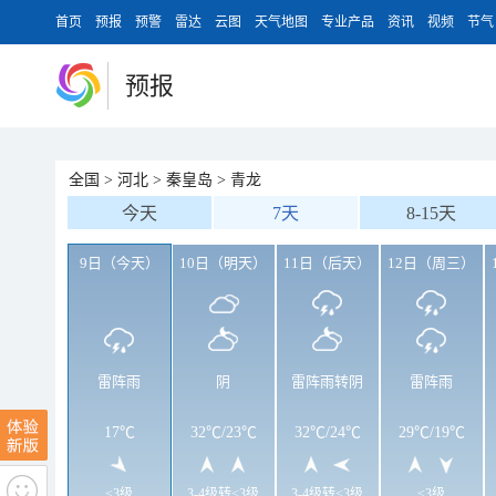
首页
预报
预警
雷达
云图
天气地图
专业产品
资讯
视频
节气
预报
全国
>
河北
>
秦皇岛
>
青龙
今天
7天
8-15天
9日（今天）
10日（明天）
11日（后天）
12日（周三）
雷阵雨
阴
雷阵雨转阴
雷阵雨
17℃
32℃
/
23℃
32℃
/
24℃
29℃
/
19℃
<3级
3-4级转<3级
3-4级转<3级
<3级