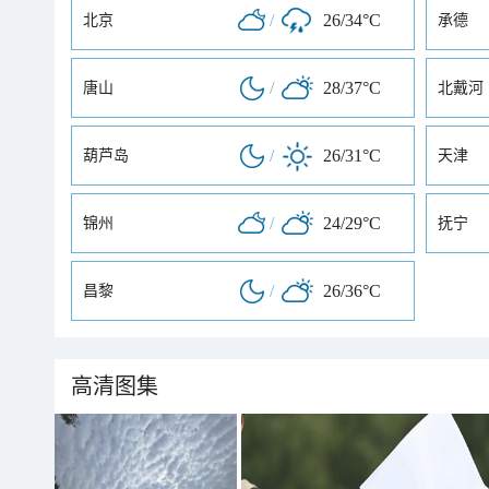
/
26/34°C
北京
承德
/
28/37°C
唐山
北戴河
/
26/31°C
葫芦岛
天津
/
24/29°C
锦州
抚宁
/
26/36°C
昌黎
高清图集