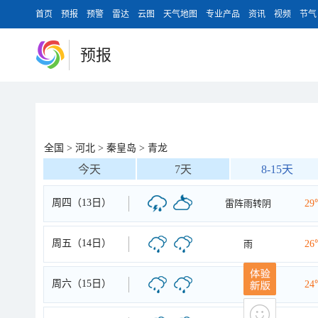
首页
预报
预警
雷达
云图
天气地图
专业产品
资讯
视频
节气
预报
全国
>
河北
>
秦皇岛
>
青龙
今天
7天
8-15天
周四（13日）
雷阵雨转阴
29
周五（14日）
雨
26
周六（15日）
雨
24