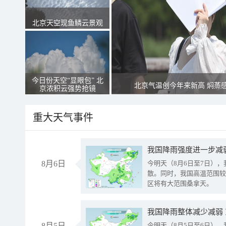
北京天空现鱼鳞云景观
今日份天空“显眼包” 北
北京气温创今年来新高 焖蒸
京浓积云强势抢镜
重大天气事件
8月6日
今明天（8月6日至7日）
散。同时，我国高温范围较
区将有大范围桑拿天。
我国降雨整体减少减弱
8月5日
今明天（8月5日至6日）