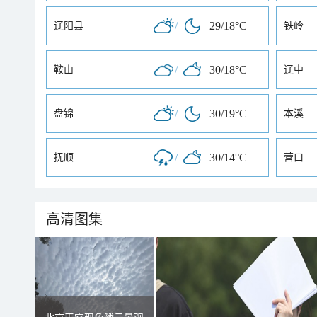
/
29/18°C
辽阳县
铁岭
/
30/18°C
鞍山
辽中
/
30/19°C
盘锦
本溪
/
30/14°C
抚顺
营口
高清图集