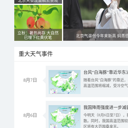
北京天空现鱼鳞云景观
立秋：暑热尚存 大自然
北京气温创今年来新高 焖蒸
已埋下红黄伏笔
重大天气事件
台风“白海豚”靠近华东
8月7日
随着台风“白海豚”的靠近
高温范围将缩减，受冷空气
8月6日
今明天（8月6日至7日）
散。同时，我国高温范围较
区将有大范围桑拿天。