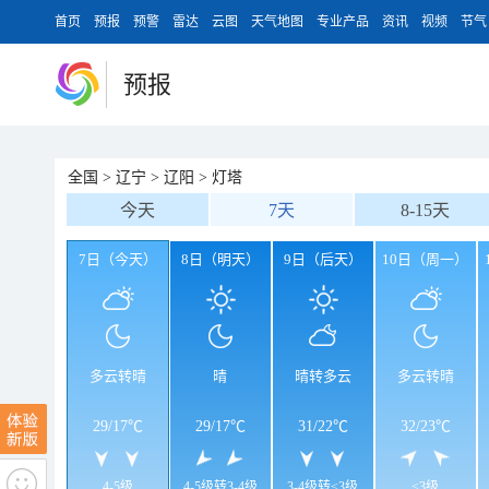
首页
预报
预警
雷达
云图
天气地图
专业产品
资讯
视频
节气
预报
全国
>
辽宁
>
辽阳
>
灯塔
今天
7天
8-15天
7日（今天）
8日（明天）
9日（后天）
10日（周一）
多云转晴
晴
晴转多云
多云转晴
29
/
17℃
29
/
17℃
31
/
22℃
32
/
23℃
4-5级
4-5级转3-4级
3-4级转<3级
<3级