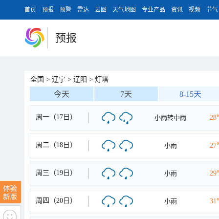
首页
预报
预警
雷达
云图
天气地图
专业产品
资讯
视频
节气
预报
全国
>
辽宁
>
辽阳
>
灯塔
今天
7天
8-15天
周一（17日）
小雨转中雨
28
周二（18日）
小雨
27
周三（19日）
小雨
29
周四（20日）
小雨
31