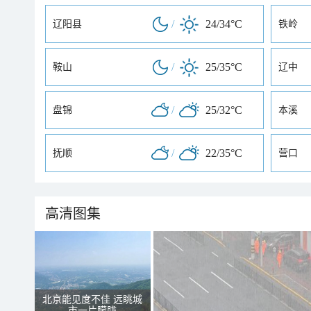
/
24/34°C
辽阳县
铁岭
/
25/35°C
鞍山
辽中
/
25/32°C
盘锦
本溪
/
22/35°C
抚顺
营口
高清图集
北京能见度不佳 远眺城
市一片朦胧