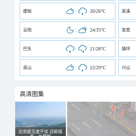
/
20/26°C
建始
巫溪
/
24/35°C
云阳
宣恩
/
21/28°C
巴东
镇坪
/
22/29°C
巫山
兴山
高清图集
北京能见度不佳 远眺城