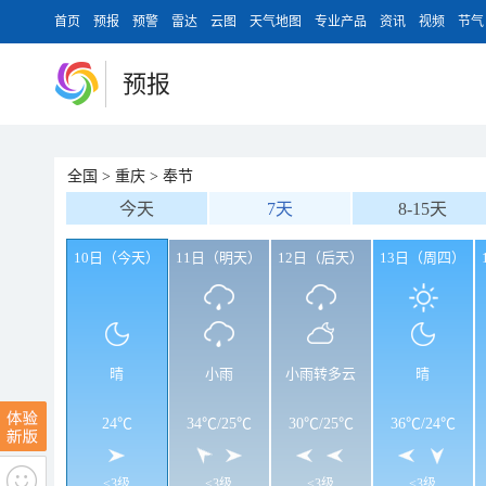
首页
预报
预警
雷达
云图
天气地图
专业产品
资讯
视频
节气
预报
全国
>
重庆
>
奉节
今天
7天
8-15天
10日（今天）
11日（明天）
12日（后天）
13日（周四）
晴
小雨
小雨转多云
晴
24℃
34℃
/
25℃
30℃
/
25℃
36℃
/
24℃
<3级
<3级
<3级
<3级