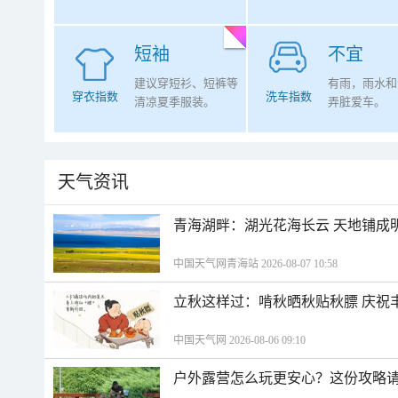
短袖
不宜
建议穿短衫、短裤等
有雨，雨水和
穿衣指数
洗车指数
清凉夏季服装。
弄脏爱车。
天气资讯
青海湖畔：湖光花海长云 天地铺成
中国天气网青海站 2026-08-07 10:58
立秋这样过：啃秋晒秋贴秋膘 庆祝
中国天气网 2026-08-06 09:10
户外露营怎么玩更安心？这份攻略