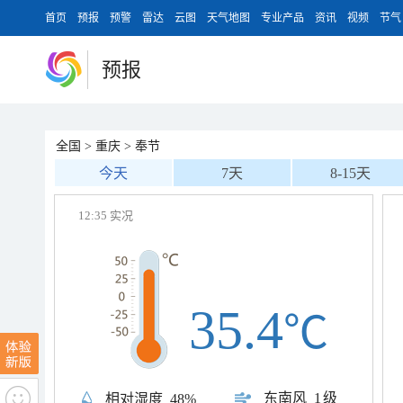
首页
预报
预警
雷达
云图
天气地图
专业产品
资讯
视频
节气
预报
全国
>
重庆
>
奉节
今天
7天
8-15天
12:35 实况
35.4
℃
东南风
1级
相对湿度
48%