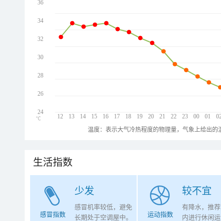
36
34
32
30
28
26
24
12
13
14
15
16
17
18
19
20
21
22
23
00
01
0
℃
温度：表示大气冷热程度的物理量，气象上给出的温
生活指数
少发
较不宜
感冒机率较低，避免
有降水，推荐
感冒指数
运动指数
长期处于空调屋中。
内进行休闲运