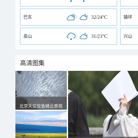
/
32/24°C
巴东
镇坪
/
31/23°C
巫山
兴山
高清图集
北京天空现鱼鳞云景观