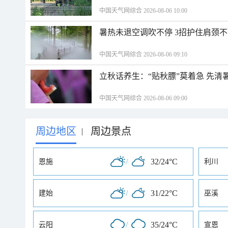
中国天气网综合 2026-08-06 10:00
暑热未退空调吹不停 3招护住肩颈
中国天气网综合 2026-08-06 09:10
立秋话养生：“贴秋膘”莫着急 先清
中国天气网综合 2026-08-06 09:00
周边地区
周边景点
|
/
32/24°C
恩施
利川
/
31/22°C
建始
巫溪
/
35/24°C
云阳
宣恩