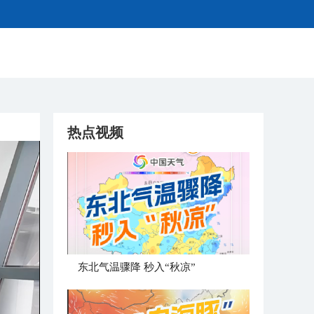
热点视频
东北气温骤降 秒入“秋凉”