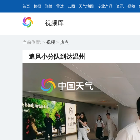
首页
预报
预警
雷达
云图
天气地图
专业产品
资讯
视频
视频库
当前位置:
>
视频
>
热点
追风小分队到达温州