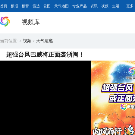
首页
预报
预警
雷达
云图
天气地图
专业产品
资讯
视频
生活
更多
视频库
当前位置:
>
视频
>
天气速递
超强台风巴威将正面袭浙闽！