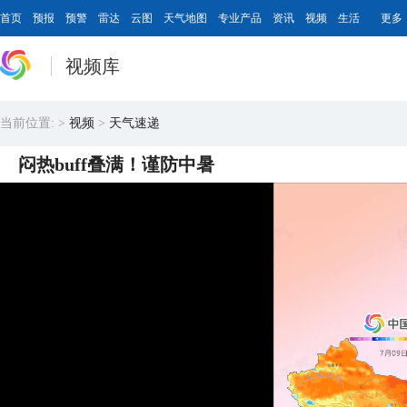
首页
预报
预警
雷达
云图
天气地图
专业产品
资讯
视频
生活
更多
视频库
当前位置:
>
视频
>
天气速递
闷热buff叠满！谨防中暑