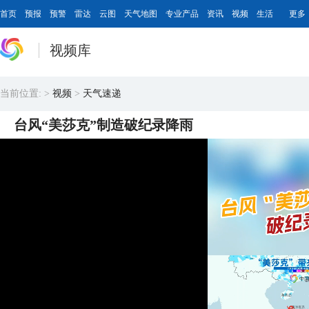
首页
预报
预警
雷达
云图
天气地图
专业产品
资讯
视频
生活
更多
视频库
当前位置:
>
视频
>
天气速递
台风“美莎克”制造破纪录降雨