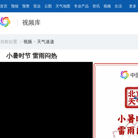
首页
预报
预警
雷达
云图
天气地图
专业产品
资讯
视频
生活
更多
视频库
当前位置:
>
视频
>
天气速递
小暑时节 雷雨闷热