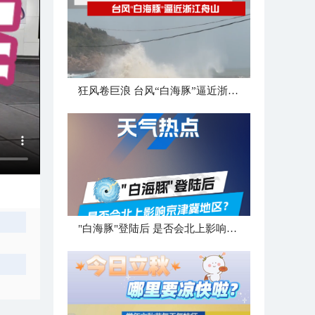
狂风卷巨浪 台风“白海豚”逼近浙江舟山
"白海豚"登陆后 是否会北上影响京津冀地区？