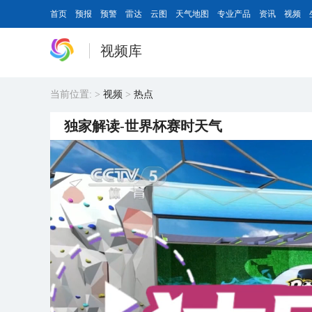
首页
预报
预警
雷达
云图
天气地图
专业产品
资讯
视频
视频库
当前位置:
>
视频
>
热点
独家解读-世界杯赛时天气