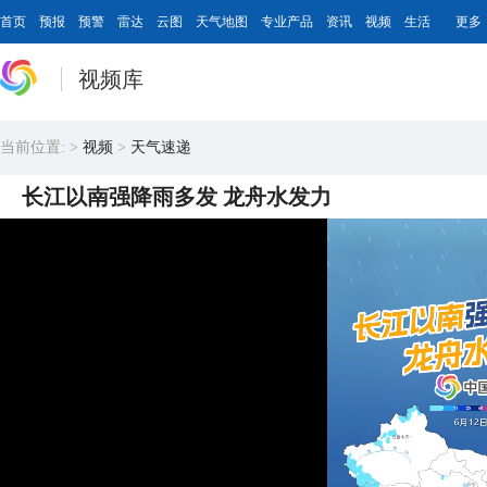
首页
预报
预警
雷达
云图
天气地图
专业产品
资讯
视频
生活
更多
视频库
当前位置:
>
视频
>
天气速递
长江以南强降雨多发 龙舟水发力