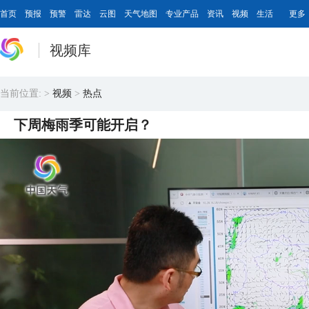
首页
预报
预警
雷达
云图
天气地图
专业产品
资讯
视频
生活
更多
视频库
当前位置:
>
视频
>
热点
下周梅雨季可能开启？