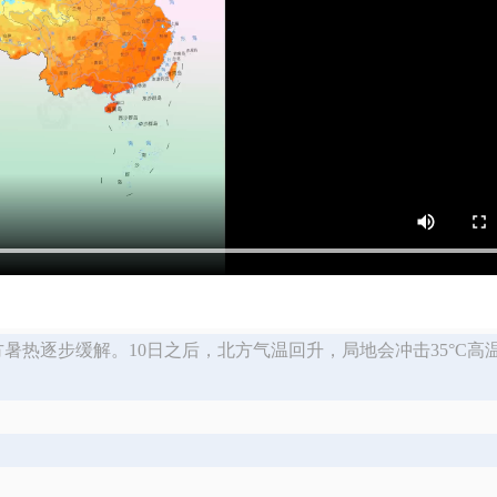
方暑热逐步缓解。10日之后，北方气温回升，局地会冲击35°C高