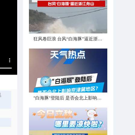
狂风卷巨浪 台风“白海豚”逼近浙江舟山
温
"白海豚"登陆后 是否会北上影响京津冀地区？