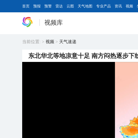
首页
预报
预警
雷达
云图
天气地图
专业产品
资讯
视频
视频库
当前位置:
>
视频
>
天气速递
东北华北等地凉意十足 南方闷热逐步下