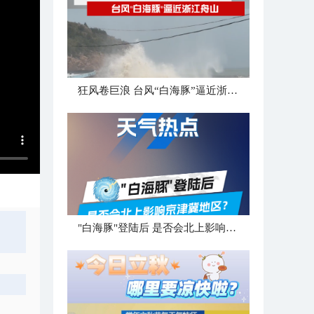
狂风卷巨浪 台风“白海豚”逼近浙江舟山
"白海豚"登陆后 是否会北上影响京津冀地区？