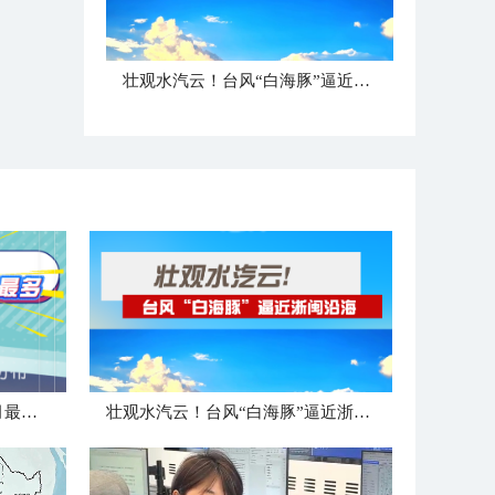
壮观水汽云！台风“白海豚”逼近浙闽沿海
大数据盘点！登陆浙江台风8月最强最多
壮观水汽云！台风“白海豚”逼近浙闽沿海