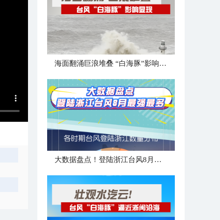
海面翻涌巨浪堆叠 “白海豚”影响显现
大数据盘点！登陆浙江台风8月最强最多