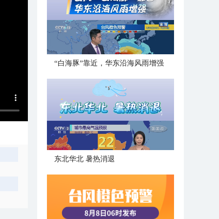
“白海豚”靠近，华东沿海风雨增强
。
​东北华北 暑热消退