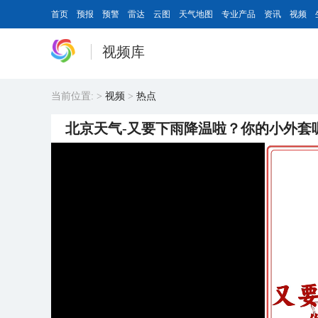
首页
预报
预警
雷达
云图
天气地图
专业产品
资讯
视频
视频库
当前位置:
>
视频
>
热点
北京天气-又要下雨降温啦？你的小外套