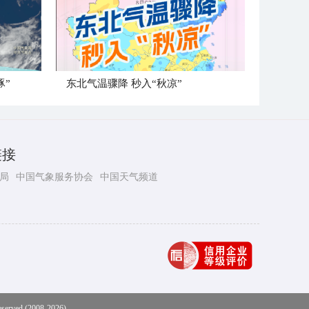
豚”
东北气温骤降 秒入“秋凉”
链接
局
中国气象服务协会
中国天气频道
eserved (2008-2026)