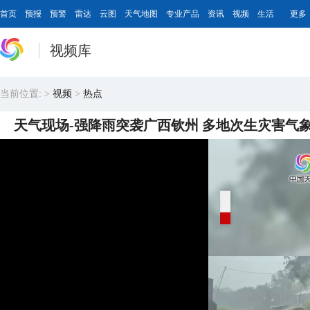
首页
预报
预警
雷达
云图
天气地图
专业产品
资讯
视频
生活
更多
视频库
当前位置:
>
视频
>
热点
天气现场-强降雨突袭广西钦州 多地次生灾害气