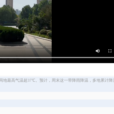
局地最高气温超37℃。预计，周末这一带降雨降温，多地累计降