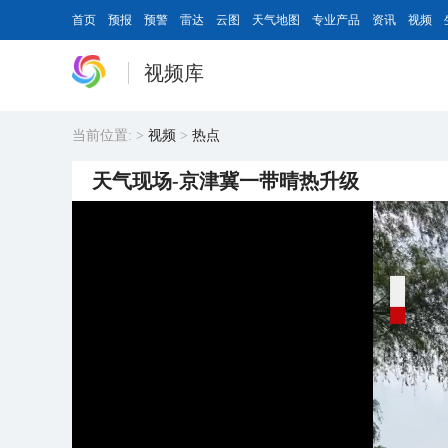
首页
预报
预警
雷达
云图
天气地图
专业产品
资讯
视频
视频库
当前位置:
>
视频
>
热点
天气现场-京津冀一带晴热升级