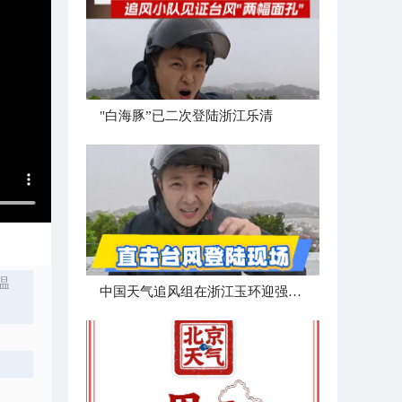
"白海豚”已二次登陆浙江乐清
温
中国天气追风组在浙江玉环迎强台风“白海豚”登陆