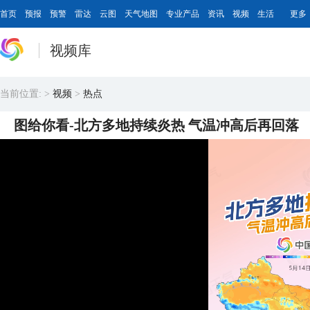
首页
预报
预警
雷达
云图
天气地图
专业产品
资讯
视频
生活
更多
视频库
当前位置:
>
视频
>
热点
图给你看-北方多地持续炎热 气温冲高后再回落