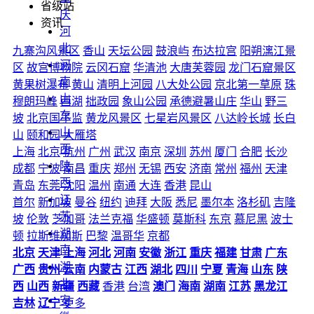
省级站
庆
资讯
河
北
九寨沟风景区
香山
天坛公园
鼓浪屿
布达拉宫
阳朔漓江景
河
区
故宫博物院
云冈石窟
华清池
大唐芙蓉园
龙门石窟景区
南
黄果树瀑布
黄山
清明上河园
八大处公园
京北第一草原
珠
山
穆朗玛峰
西湖
拙政园
象山公园
承德避暑山庄
华山
野三
东
坡
北京国子监
黄龙风景区
七星岩风景区
八达岭长城
长白
山
山
颐和园
大雁塔
西
上海
北京
杭州
广州
武汉
南京
深圳
苏州
厦门
合肥
长沙
陕
成都
宁波
南昌
重庆
郑州
无锡
西安
济南
常州
福州
天津
西
青岛
东莞
沈阳
温州
南通
大连
香港
昆山
江
首尔
新加坡
曼谷
纽约
迪拜
大阪
悉尼
墨尔本
洛杉矶
吉隆
苏
坡
伦敦
芝加哥
法兰克福
华盛顿
莫斯科
东京
慕尼黑
波士
湖
顿
拉斯维加斯
巴黎
温哥华
京都
南
北京
天津
上海
河北
河南
安徽
浙江
重庆
福建
甘肃
广东
湖
广西
贵州
云南
内蒙古
江西
湖北
四川
宁夏
青海
山东
陕
北
西
山西
新疆
西藏
香港
台湾
澳门
海南
湖南
江苏
黑龙江
安
吉林
辽宁
更多