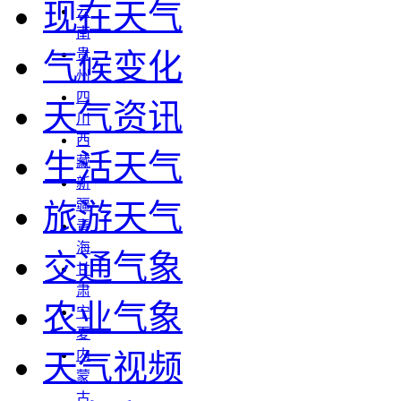
现在天气
云
南
贵
气候变化
州
四
天气资讯
川
西
生活天气
藏
新
疆
旅游天气
青
海
交通气象
甘
肃
农业气象
宁
夏
内
天气视频
蒙
古