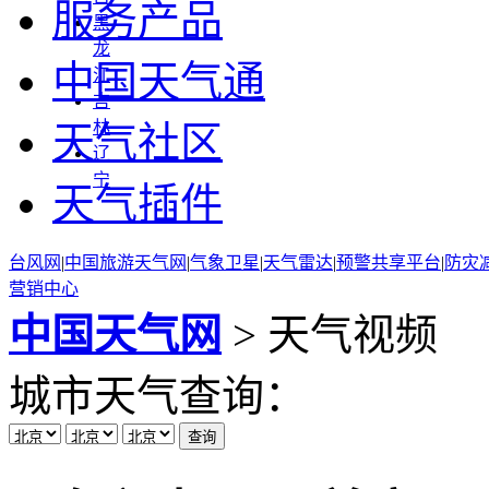
服务产品
黑
龙
中国天气通
江
吉
林
天气社区
辽
宁
天气插件
台风网
|
中国旅游天气网
|
气象卫星
|
天气雷达
|
预警共享平台
|
防灾
营销中心
中国天气网
> 天气视频
城市天气查询：