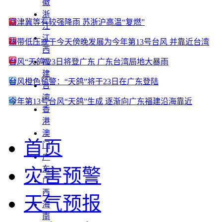
徽
浙
京津冀等有较强降雨 苏浙沪高温“复燃”
江
江
热带低压或于今天傍晚发展为今年第13号台风 并靠近台湾
西
台风“天鸽”23日将登广东 广东台湾局地大暴雨
福
建
台风橙色预警：“天鸽”将于23日在广东登陆
台
湾
今年第13号台风“天鸽”生成 逐渐向广东福建沿海靠近
香
港
澳
首页
门
广
东
灾害预警
广
西
天气预报
海
南