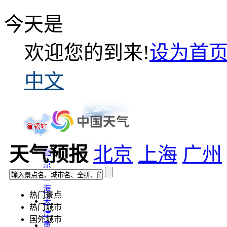
今天是
欢迎您的到来!
设为首
中文
天气预报
北京
上海
广州
北
京
上
海
热门景点
天
热门城市
津
国外城市
重