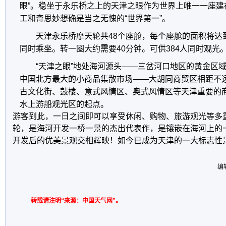
眼”。稳坐于永乐桥之上的天津之眼作为世界上唯一一座建
工和奇思妙想确是当之无愧的“世界第一”。
天津永乐桥摩天轮共48个座舱，每个座舱的面积将达到
同时乘坐。转一圈大约需要40分钟。可供384人同时观光
“天津之眼”地处海河源头——三岔河口地区的黄金区
中国北方最大的小商品集散市场——大胡同商贸区相距不
古文化街、鼓楼、意式风情区、奥式风情区等天津重要的
水上游船观光区的起点。
游客到此，一日之间即可以享受休闲、购物、旅游观光等多重
轮，是海河开发一桥一景的杰出代表作，是镶嵌在海河上的
开发后的优美景观交相辉映！如今已成为天津的一大标志性
编
转载请注明“来源：中国天气网”。