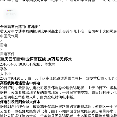
全国高速公路“团雾地图”
雾天发生交通事故的概率比平时高出几倍甚至几十倍，我国有十大团雾最
中国天气网
>
雷电
>
雷电事件
重庆云阳雷电击坏高压线 10万居民停水
2010-04-08 10:08:51 来源：
华龙网
字体
大
中
小
2009年9月20日，由于35千伏高压线路遭遇雷击损坏，致使重庆市云
高压线路遭遇雷击中停电
20日17时，云阳县供电公司赖洪伟副总经理告诉记者，由于19日下午
据称，云阳县城出现罕见的雷击现象，一时间雷电交加。19日18时许，
云阳供电公司所属人和、白龙变电站供电中断。
停电引发云阳全城大停水
据赖副总经理介绍，该条35千伏高压线路遭遇雷击损坏后，使辖区一个
云阳县一位张姓居民告诉记者，由于不知原因导致居民从20日凌晨停水
地处云阳滨江路地带的一位黄姓居民告诉记者，大多数居民因停水涌向餐