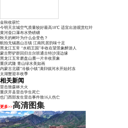
金秋收获忙
今明天京城空气质量较好最高18℃ 适宜出游观赏红叶
黄河壶口瀑布水势磅礴
秋天的树叶为什么会变色？
航拍无锡惠山古镇 江南民居韵味十足
黑龙江五常 “水稻王国”丰收在望景象醉游人
蒙古野驴群回归古尔班通古特沙漠边缘
黑龙江五常磨盘山麓一片丰收景象
重庆武隆 青山绿水美如画
内蒙古北疆“冷极小镇”满归镇河水开始封冻
太湖蟹迎丰收季
相关新闻
雷击致森林大火
重庆开县雷击学生死亡
也门西部发生雷击事件致16人伤亡
高清图集
更多>>