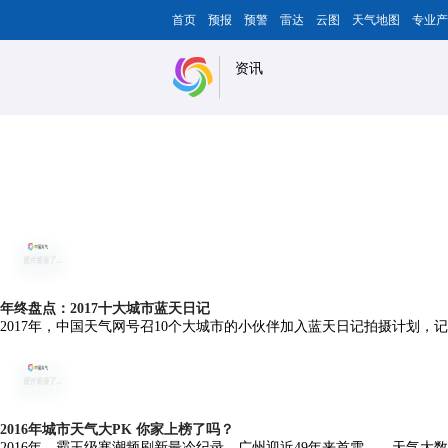
首页
预报
预警
雷达
云图
天气地图
专业产
资讯
年终盘点：2017十大城市蓝天日记
2017年，中国天气网号召10个大城市的小伙伴加入蓝天日记拍摄计划
2016年城市天气大PK 你家上榜了吗？
2016年，霸王级寒潮频刷新最冷纪录，广州迎近49年来首雪……天气