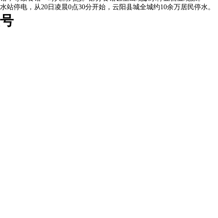
站停电，从20日凌晨0点30分开始，云阳县城全城约10余万居民停水。
众号