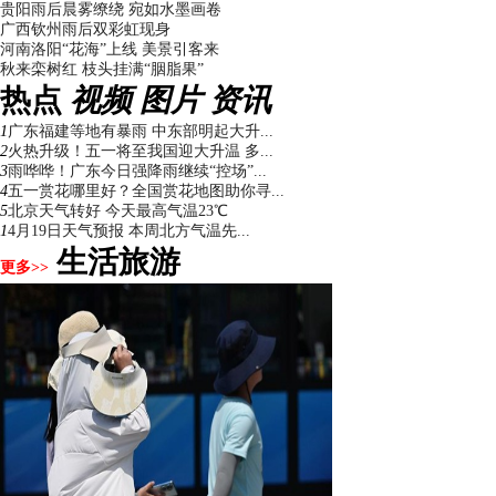
贵阳雨后晨雾缭绕 宛如水墨画卷
广西钦州雨后双彩虹现身
河南洛阳“花海”上线 美景引客来
秋来栾树红 枝头挂满“胭脂果”
热点
视频
图片
资讯
1
广东福建等地有暴雨 中东部明起大升...
2
火热升级！五一将至我国迎大升温 多...
3
雨哗哗！广东今日强降雨继续“控场”...
4
五一赏花哪里好？全国赏花地图助你寻...
5
北京天气转好 今天最高气温23℃
1
4月19日天气预报 本周北方气温先...
生活旅游
更多>>