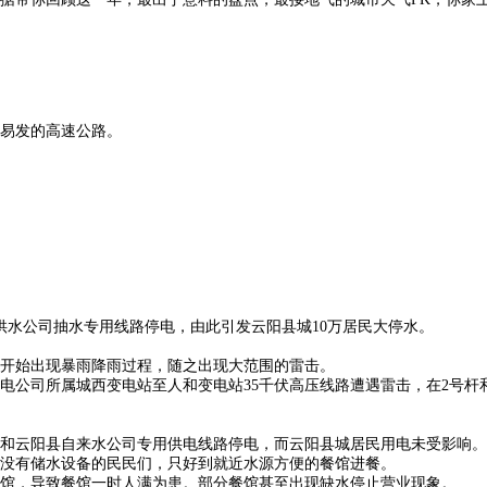
易发的高速公路。
阳县供水公司抽水专用线路停电，由此引发云阳县城10万居民大停水。
该县开始出现暴雨降雨过程，随之出现大范围的雷击。
供电公司所属城西变电站至人和变电站35千伏高压线路遭遇雷击，在2号杆
乡和云阳县自来水公司专用供电线路停电，而云阳县城居民用电未受影响。
，没有储水设备的民民们，只好到就近水源方便的餐馆进餐。
馆，导致餐馆一时人满为患。部分餐馆甚至出现缺水停止营业现象。