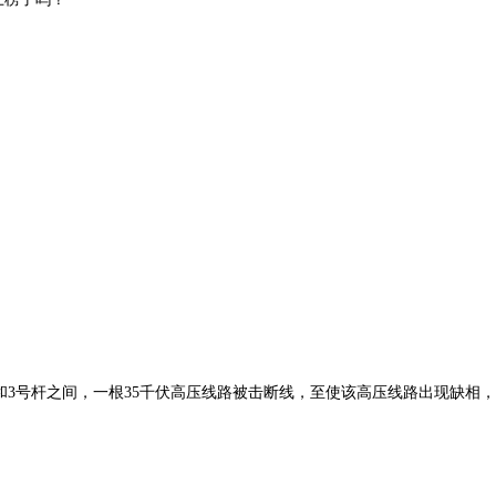
和3号杆之间，一根35千伏高压线路被击断线，至使该高压线路出现缺相，