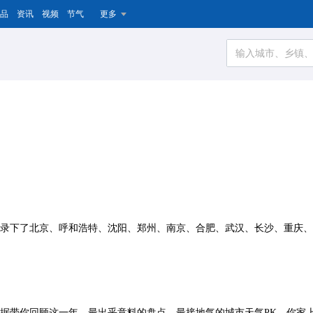
品
资讯
视频
节气
更多
，记录下了北京、呼和浩特、沈阳、郑州、南京、合肥、武汉、长沙、重庆
大数据带你回顾这一年，最出乎意料的盘点，最接地气的城市天气PK，你家