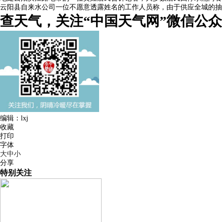
云阳县自来水公司一位不愿意透露姓名的工作人员称，由于供应全城的抽水
查天气，关注“中国天气网”微信公
编辑：lxj
收藏
打印
字体
大
中
小
分享
特别关注