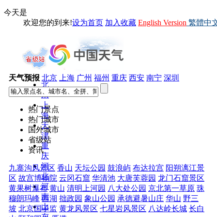
今天是
欢迎您的到来!
设为首页
加入收藏
English Version
繁體中
天气预报
北京
上海
广州
福州
重庆
西安
南宁
深圳
北
京
上
热门景点
海
热门城市
天
国外城市
津
省级站
重
资讯
庆
河
九寨沟风景区
香山
天坛公园
鼓浪屿
布达拉宫
阳朔漓江景
北
区
故宫博物院
云冈石窟
华清池
大唐芙蓉园
龙门石窟景区
河
黄果树瀑布
黄山
清明上河园
八大处公园
京北第一草原
珠
南
穆朗玛峰
西湖
拙政园
象山公园
承德避暑山庄
华山
野三
山
坡
北京国子监
黄龙风景区
七星岩风景区
八达岭长城
长白
东