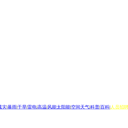
减灾
|
暴雨
|
干旱
|
雷电
|
高温
|
风能太阳能
|
空间天气
|
科普
|
百科
|
人员招