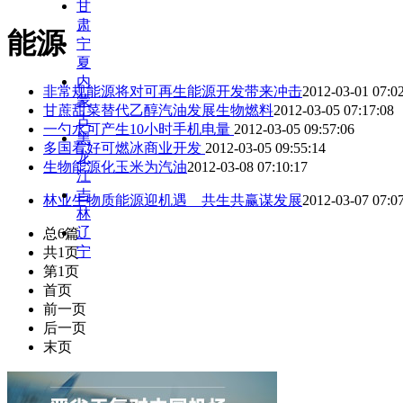
甘
肃
能源
宁
夏
内
非常规能源将对可再生能源开发带来冲击
2012-03-01 07:0
蒙
甘蔗甜菜替代乙醇汽油发展生物燃料
2012-03-05 07:17:08
古
一勺水可产生10小时手机电量
2012-03-05 09:57:06
黑
多国看好可燃冰商业开发
2012-03-05 09:55:14
龙
生物能源化玉米为汽油
2012-03-08 07:10:17
江
吉
林业生物质能源迎机遇 共生共赢谋发展
2012-03-07 07:0
林
辽
总6篇
宁
共1页
第1页
首页
前一页
后一页
末页