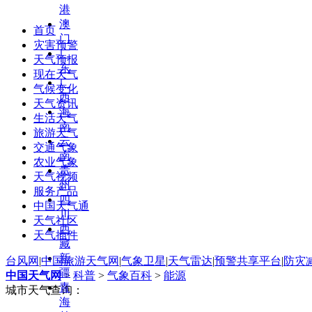
港
澳
首页
门
灾害预警
广
天气预报
东
现在天气
广
气候变化
西
天气资讯
海
生活天气
南
旅游天气
云
交通气象
南
农业气象
贵
天气视频
州
服务产品
四
中国天气通
川
天气社区
西
天气插件
藏
新
台风网
|
中国旅游天气网
|
气象卫星
|
天气雷达
|
预警共享平台
|
防灾
疆
中国天气网
>
科普
>
气象百科
>
能源
青
城市天气查询：
海