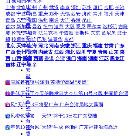
山
颐和园
大雁塔
山
上海
北京
杭州
广州
武汉
南京
深圳
苏州
厦门
合肥
长沙
西
成都
宁波
南昌
重庆
郑州
无锡
西安
济南
常州
福州
天津
陕
青岛
东莞
沈阳
温州
南通
大连
香港
昆山
西
首尔
新加坡
曼谷
纽约
迪拜
大阪
悉尼
墨尔本
洛杉矶
吉隆
江
坡
伦敦
芝加哥
法兰克福
华盛顿
莫斯科
东京
慕尼黑
波士
苏
顿
拉斯维加斯
巴黎
温哥华
京都
湖
北京
天津
上海
河北
河南
安徽
浙江
重庆
福建
甘肃
广东
南
广西
贵州
云南
内蒙古
江西
湖北
四川
宁夏
青海
山东
陕
湖
西
山西
新疆
西藏
香港
台湾
澳门
海南
湖南
江苏
黑龙江
北
吉林
辽宁
更多
安
徽
京津冀等有较强降雨 苏浙沪高温“复燃”
浙
江
热带低压或于今天傍晚发展为今年第13号台风 并靠近台湾
江
西
台风“天鸽”23日将登广东 广东台湾局地大暴雨
福
建
台风橙色预警：“天鸽”将于23日在广东登陆
台
今年第13号台风“天鸽”生成 逐渐向广东福建沿海靠近
湾
香