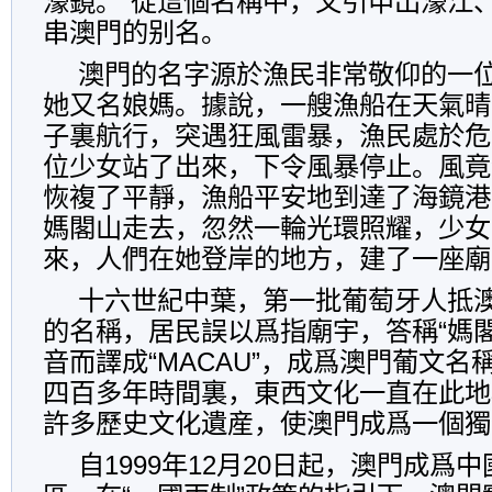
濠鏡。”從這個名稱中，又引申出濠江
串澳門的别名。
澳門的名字源於漁民非常敬仰的一位中
她又名娘媽。據說，一艘漁船在天氣晴
子裏航行，突遇狂風雷暴，漁民處於危
位少女站了出來，下令風暴停止。風竟
恢複了平靜，漁船平安地到達了海鏡港
媽閣山走去，忽然一輪光環照耀，少女
來，人們在她登岸的地方，建了一座廟
十六世紀中葉，第一批葡萄牙人抵
的名稱，居民誤以爲指廟宇，答稱“媽
音而譯成“MACAU”，成爲澳門葡文
四百多年時間裏，東西文化一直在此地
許多歷史文化遺産，使澳門成爲一個獨
自1999年12月20日起，澳門成爲