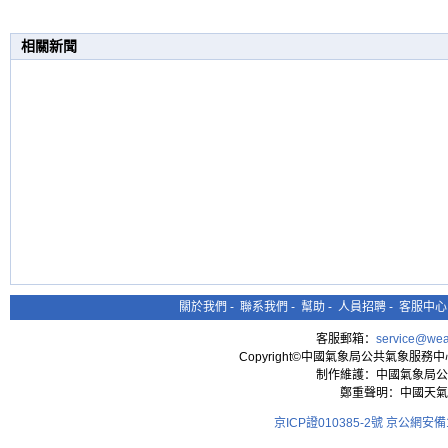
相關新聞
關於我們
-
聯系我們
-
幫助
-
人員招聘
-
客服中心
客服郵箱：
service@wea
Copyright©中國氣象局公共氣象服務中心 All
制作維護：中國氣象局公
鄭重聲明：中國天氣
京ICP證010385-2號
京公網安備11