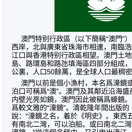
澳門特别行政區（以下簡稱“澳門”
西岸，北與廣東省珠海市相連，南臨浩
江口與香港特别行政區相望。澳門土地
島、路環島和路氹填海區四部分組成，總
公裏，人口50餘萬，是全球人口最稠
澳門以前是個小漁村，本名爲濠鏡
泊口可稱爲“澳”。澳門及其鄰近沿海盛
内壁光亮如鏡，澳門因此被稱爲蠔鏡。
爲較文雅的“濠鏡”。清乾隆年間出版的
說：“濠鏡之名，着於《明史》。東西
有南北二灣，可以泊船。或曰南北二灣