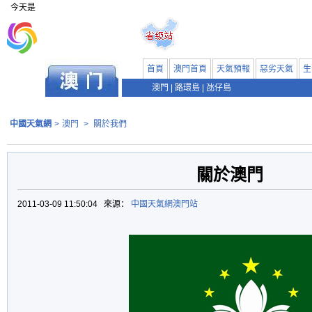
今天是
首頁
澳門首頁
天氣預報
惡劣天氣
生
澳門
|
路環島
|
氹仔島
中國天氣網
>
澳門
>
關於我們
關於澳門
2011-03-09 11:50:04 來源：
中國天氣網澳門站