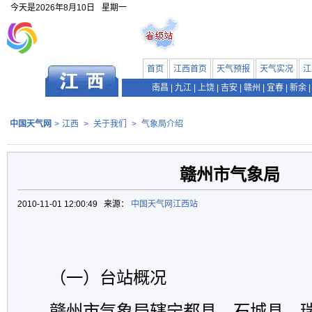
今天是
2026年8月10日
星期一
首页
江西首页
天气预报
天气实况
江
南昌
|
九江
|
上饶
|
吉安
|
赣州
|
宜春
|
新余
|
中国天气网
>
江西
>
关于我们
>
气象局介绍
赣州市气象局
2010-11-01 12:00:49 来源：
中国天气网江西站
（一）台站概况
赣州市气象局辖宁都县、石城县、