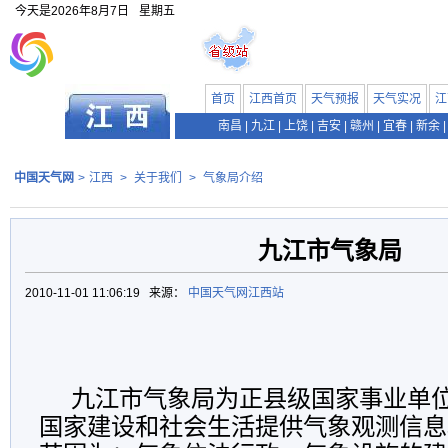
今天是
2026年8月7日
星期五
首页
江西首页
天气预报
天气实况
江
南昌
|
九江
|
上饶
|
吉安
|
赣州
|
宜春
|
新余
|
中国天气网
>
江西
>
关于我们
>
气象局介绍
九江市气象局
2010-11-01 11:06:19 来源：
中国天气网江西站
九江市气象局为正县级国家事业单
国家建设和社会生活提供气象观测信息