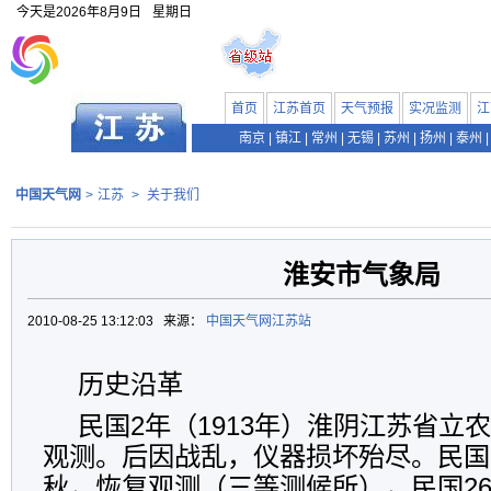
今天是
2026年8月9日
星期日
首页
江苏首页
天气预报
实况监测
江
南京
|
镇江
|
常州
|
无锡
|
苏州
|
扬州
|
泰州
|
中国天气网
>
江苏
>
关于我们
淮安市气象局
2010-08-25 13:12:03 来源：
中国天气网江苏站
历史沿革
民国2年（1913年）淮阴江苏省立
观测。后因战乱，仪器损坏殆尽。民国1
秋，恢复观测（三等测候所），民国26